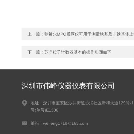
上一篇：
菲希尔MPO膜厚仪可用于测量铁基及非铁基体上
下一篇：
苏净粒子计数器基本的操作步骤如下
深圳市伟峰仪器仪表有限公司
地址：深圳市宝安区沙井街道步涌社区新和大道129号-1
号(单号)E1306
邮箱：weifeng1718@163.com