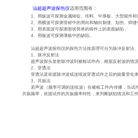
汕超超声波探伤仪
适用范围有：
1、用纵波可探测金属铸锭、坯料、中厚板、大型锻件和形
2、用横波可探测管材中的周向和轴向裂缝、划伤、焊缝
3、用表面波可探测形状简单的铸件上的表面缺陷；
4、用板波可探测薄板中的缺陷。
‍
汕超超声波探伤仪的探伤方法按原理可分为脉冲反射法、
1、脉冲反射法
超声波探头发射脉冲波到被检试件内，根据反射波的情况来
2、穿透法
穿透法是依据脉冲波或连续波穿透试件之后的能量变化来判
3、共振法
若声波（频率可调的连续波）在被检工件内传播，当试件的
共振频率，依据试件的共振频率特性，来判断缺陷情况和工