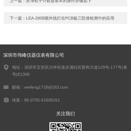
上一篇：
苏净粒子计数器基本的操作步骤如下
下一篇：
LEA-280B紫外线灯在PCB板三防漆检测中的应用
深圳市伟峰仪器仪表有限公司
地址：深圳市宝安区沙井街道步涌社区新和大道129号-177号(单
号)E1306
邮箱：weifeng1718@163.com
传真：86-0755-61605261
关注我们