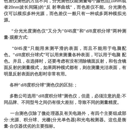
色差仪测色的方法不同，分光测色仪能测量每个颜色点
(10nm
或
者
20nm
波长间隔
)
的
“
反 射率曲线
"
，而色差仪不能。分光测色
仪可以模拟多种光源，而色差仪一般只有一种或多两种模拟光
源。
“
分光光度测色仪
"
又分为
“0/45
度
"
和
“d/8
度积分球
"
两种测
量
-
观察方式
:
“0/45
度
"
只能用来测平滑的表面，而且不能用于电脑配
色。
“d/8
度积分球式
"
可以用来测量各种表面，可以用于电脑
配
色。并且，在选择时，还要考虑有没有消除镜面反射，和包含镜
面反射的测量模式，如果两种模式都有，则在测量光洁表面，有
明显反射表面的色彩时非常有用。
各种
“d/8
度积分球
"
测色仪的区别
: ;
多数公司选用
“d/8
度积分球
"
测色仪，但是，必须注意的是
:
不
同品牌、不同型号之间仍有很大差别，导致不同的测量精度。
一台测色仪除了微处理器及有关电路外，有四个主要组成部
分
:
光源、积分球、光栅
(
分光单色器
)
和光电检测器。这也是衡
量
-
台仪器优劣的主要指标。