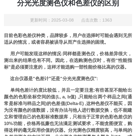
分光光度测色仪和色差仪的区别
更新时间：2025-03-08 点击次数：1363
目前色彩色差仪种类，品牌较多，用户在选择时可能会遇到无所
适从的情况，或者容易被误导从而产生选择的困境。
用户可能发现这样的情况
:
同样都是测色仪，价格差异很大，
测出来的结果也有不同。因此，在选购测色仪时，有些
“
性能指
标
"
是必须要注意的，这样才能选购一部性能价格比高的仪器。
这台仪器是
“
色差计
"
还是
“
分光光度测色仪
":
单纯色差计的度比较低，并且一定要注意
:
有些甚至不能给出
颜色的色彩坐标空间的值
(L, a, b
值
) ,
只能给出两个样品之间
(
通
常是标准与样品之间
)
的色差值
(Delta-E) ,
这种色差仪不能买，因
为没有颜色的值数据，没有办法与他人进行数据交换，也不能建
立和管理自己的色彩标准数据库，只相当于正常的色彩色差仪的
10%
功能，价格再低廉也无法满足测试要求，不能贪图便宜，购
得这样的毫无应用价值的仪器。分光测色仪精度较高，与单纯的