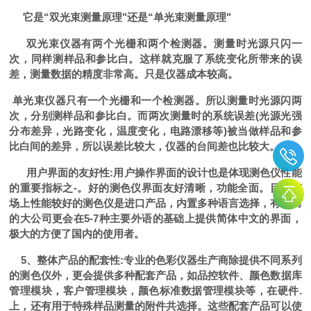
它是
“
双光束测量原理
"
还是
“
单光束测量原理
"
双光束仪器有两个光栅和两个检测器。测量时光源只闪一
次，同样测样品和参比白。这样就克服了系统变化所带来的误
差，测量数据的精度非常高。只是仪器成本较高。
单光束仪器只有一个光栅和一个检测器。所以测量时光源闪两
次，分别测样品和参比白。而两次测量时的系统误差
(
光源光强
分布差异，光路变化，温度变化，电路漂移等
)
被当做样品和参
比白间的差异，所以误差比较大，仪器的台间差也比较大。
用户界面的友好性
:
用户操作界面的设计也是体现测色仪性能
的重要指标之
-
。好的测色仪界面友好清晰，功能全面。目前市
场上性能较好的测色仪是进口产品，内置多种语言选择，有实力
的大公司更会在
5-7
种主要外语的基础上提供简体中文的界面，
极大的方便了国内的使用者。
5
、整体产品的配套性
:
专业的色彩仪器生产商除提供不同系列
的测色仪外，更会提供多种配套产品，如品控软件、颜色数据库
管理模块，客户管理模块，颜色标准数据管理模块等，在硬件
.
上，还有用于特殊样品测量的附件共选择。这些配套产品可以使