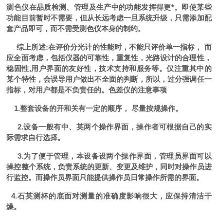
测色仪在品质检测、管理及生产中的功能发挥得更*。即使某些
功能目前暂时不需要，但从长远考虑一旦系统升级，只需添加配
套产品即可，而不需受测色仪本身的制约。
综上所述
:
在评价分光计的性能时，不能只评价单一指标， 而
应全面考虑，包括仪器的可靠性，重复性，光路设计的合理性，
稳固性
,
用户界面的友好性，技术支持和服务等。仅注重其中的
某个特性，会误导用户做出不全面的判断，所以，过分强调任一
指标，对用户都是不负责任的。色差仪的注意事项
1.
整套设备的开和关有一定的顺序， 尽量按规操作。
2.
设备一般有中、英两个操作界面，操作者可根据自己的实
际需求自行选择。
3.
为了便于管理，本设备设两个操作界面，管理员界面可以
操控整个系统，负责系统的更新、变更及维护，同时对操作员进
行监控。而操作员界面只能提供操作员日常操作所需的界面。
4.
石英测杯的底面对测量的准确度影响很大，应保持清洁干
燥。