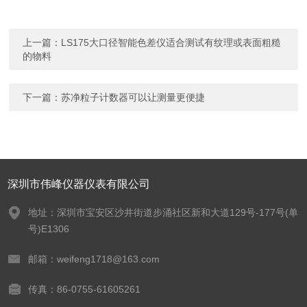
上一篇：
LS175大口径智能色差仪适合测试有纹理或表面粗糙
的物料
下一篇：
苏净粒子计数器可以让测量更便捷
深圳市伟峰仪器仪表有限公司
地址：深圳市宝安区沙井街道步涌社区新和大道129号-177号(单
号)E1306
邮箱：weifeng1718@163.com
传真：86-0755-61605261