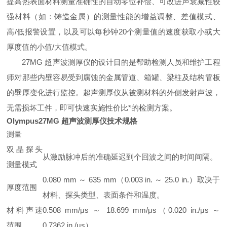
提高热表面材料测量准确性的自动零位补偿、可改进声衰减性较
强材料（如：铸造金属）的测量性能的增益调整、差值模式、
高/低报警设置，以及可以每秒钟20个测量值的速度获取小或大
厚度值的小值/大值模式。
27MG 超声波测厚仪的设计目的是帮助检测人员和维护工程
师对那些内壁容易受到腐蚀的金属管道、箱罐、梁柱及结构管板
的壁厚变化进行监控。超声测厚仪从被测材料的外侧发射声波，
无需损坏工件，即可快速实施性价比*的检测方案。
Olympus27MG 超声波测厚仪
技术规格
测量
双晶探头
从激励脉冲后的准确延迟到个回波之间的时间间隔。
测量模式
0.080 mm ～ 635 mm（0.003 in. ～ 25.0 in.）取决于
厚度范围
材料、探头类型、表面条件和温度。
材料声速
0.508 mm/μs ～ 18.699 mm/μs（0.020 in./μs ～
范围
0.7362 in./μs）