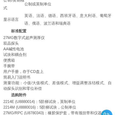
公制/英制模
公制或英制单位
式
英语、法语、德语、西班牙语、意大利语、葡萄牙
显示语言
语、俄语、波兰语和瑞典语
标准配置
27MG数字式超声测厚仪
双晶探头
AA碱性电池
试块和耦合剂
便携箱
手腕带
用户手册，存于CD盘上
简易入门说明书
测量功能：小值/大值模式、差值模式、增益调整冻结模式、自
动探头识别和零位补偿
选购附件
2214E (U8880014)：5阶梯试块，英制单位
2214M (U8880016)：5阶梯试块，公制单位
27MG/RPC (U8780343)：橡胶保护套，带有颈挂带和仪器支架