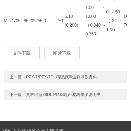
1.00 ～
0 ～ 50
5.10
19.00
LC
MTD705
U8620225
5.0
90°
（32 ～
(0.200)
（0.040 ～
78-
122）
0.750）
文件下载
图片下载
上一篇：
PZX-7/PZX-7DL精密超声波测厚仪资料
下一篇：
奥林巴斯38DL PLUS超声波测厚仪说明书