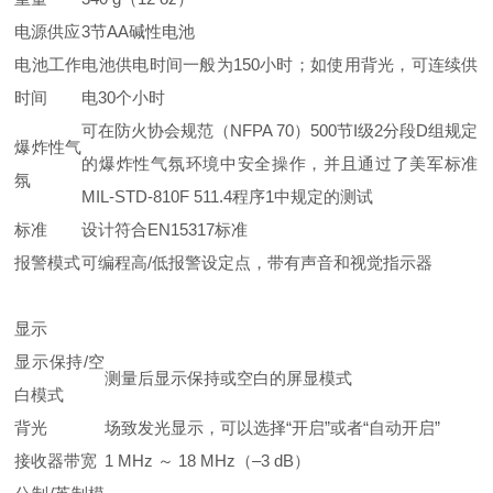
电源供应
3节AA碱性电池
电池工作
电池供电时间一般为150小时；如使用背光，可连续供
时间
电30个小时
可在防火协会规范（NFPA 70）500节I级2分段D组规定
爆炸性气
的爆炸性气氛环境中安全操作，并且通过了美军标准
氛
MIL-STD-810F 511.4程序1中规定的测试
标准
设计符合EN15317标准
报警模式
可编程高/低报警设定点，带有声音和视觉指示器
显示
显示保持/空
测量后显示保持或空白的屏显模式
白模式
背光
场致发光显示，可以选择“开启”或者“自动开启”
接收器带宽
1 MHz ～ 18 MHz（–3 dB）