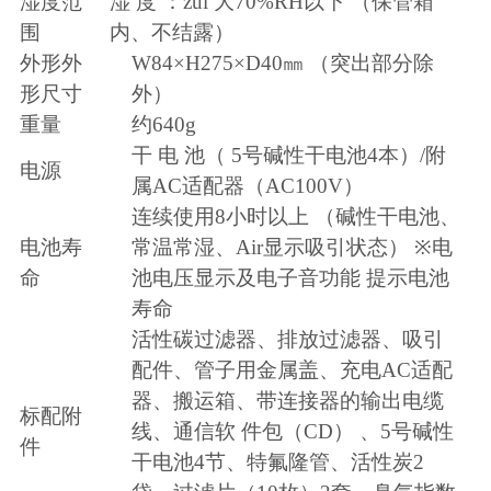
湿度范
湿 度 ：zui 大
70%RH
以下 （保管箱
围
内、不结露）
外形外
W84
×
H275
×
D40
㎜ （突出部分除
形尺寸
外）
重量
约
640g
干 电 池（
5
号碱性干电池
4
本）
/
附
电源
属
AC
适配器（
AC100V
）
连续使用
8
小时以上 （碱性干电池、
电池寿
常温常湿、
Air
显示吸引状态）
※
电
命
池电压显示及电子音功能 提示电池
寿命
活性碳过滤器、排放过滤器、吸引
配件、管子用金属盖、充电
AC
适配
器、搬运箱、带连接器的输出电缆
标配附
线、通信软 件包（
CD
） 、
5
号碱性
件
干电池
4
节、特氟隆管、活性炭
2