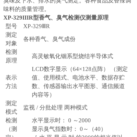
臭味及下水、排水的臭气测定。各种食品及香辣调
味料的质量管理。
XP-329IIIR
型香气、臭气检测仪测量原理
型号
XP-329
Ⅲ
R
测定
各种香气、臭气成份
对象
检测
高灵敏氧化铟系型烧结半导体式
原理
LCD
数字显示（
64
×
128
点阵） （测定
表示
值、使用模式、电池水平、数据存贮
方法
数、传感器输出水平图形、通信频道
内容等）
测定
监视
/
分批处理 两种模式
模式
检测
水平显示时：
0
～
2000
（测
显示臭气指数时：
0
～（
40
）