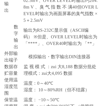
02.5mV
、
OVER LEVEL
时输出约
204.
输
8m V
、臭 气 指 数 不 满
40
但
OVER L
出
EVEL
时输出为画面屏幕的臭气指数
×
5
＋
2.5mV
数
输出为
RS-232C
显示值（
ASCII
编
字
码）
※
但是、
OVER LEVEL
时输出为
输
「
****
」、
OVER40
时输出为 「
**
」
出
外部输
模拟输出・数字输出
DIN
连接器
出端子
数据存
监 视 模 式 ：zui 大
8,188
数据分批处
贮容量
理模式：zui大
4,095
数据
使用温
温度：
0
～
40
℃
湿度范
湿度：
10
～
80%RH
（但不结露）
围
保管温
温度：
−
10
～
50
℃