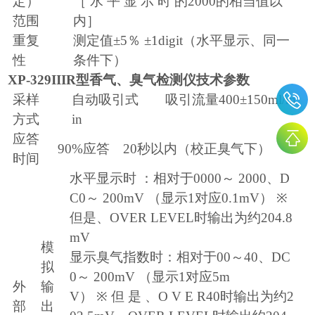
定）
［ 水 平 显 示 时 的
2000
的相当值以
范围
内］
重复
测定值
±
5
％
±
1digit
（水平显示、同一
性
条件下）
XP-329IIIR
型香气、臭气检测仪技术参数
采样
自动吸引式 吸引流量
400
±
150ml/m
方式
in
应答
90%
应答
20
秒以内（校正臭气下）
时间
水平显示时 ：相对于
0000
～
2000
、
D
C0
～
200mV
（显示
1
对应
0.1mV
）
※
但是、
OVER LEVEL
时输出为约
204.8
mV
模
显示臭气指数时：相对于
00
～
40
、
DC
拟
0
～
200mV
（显示
1
对应
5m
外
输
V
）
※
但 是 、
O V E R40
时输出为约
2
部
出