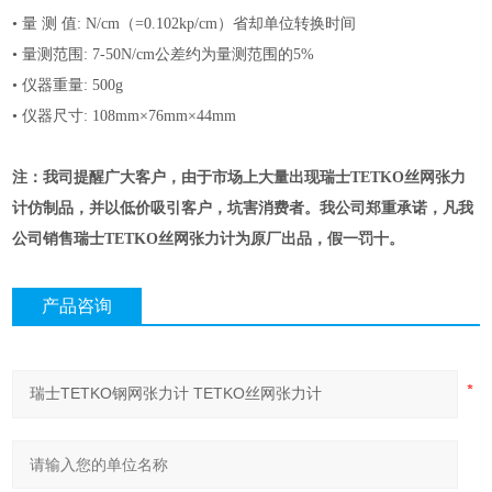
•
量 测 值
: N/cm
（
=0.102kp/cm
）省却单位转换时间
•
量测范围
: 7-50N/cm
公差约为量测范围的
5%
•
仪器重量
: 500g
•
仪器尺寸
: 108mm×76mm×44mm
注：我司提醒广大客户，由于市场上大量出现瑞士
TETKO
丝网张力
计仿制品，并以低价吸引客户，坑害消费者。我公司郑重承诺，凡我
公司销售瑞士
TETKO
丝网张力计为原厂出品，假一罚十。
产品咨询