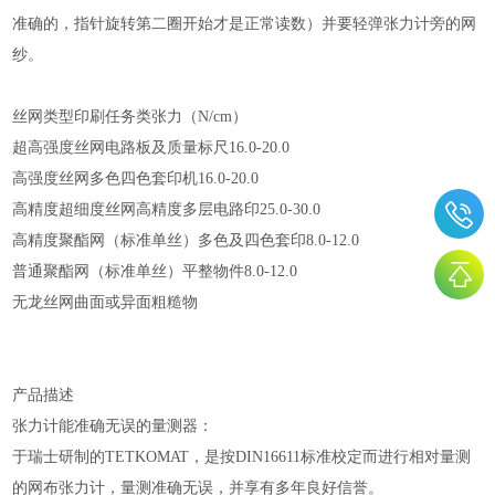
准确的，指针旋转第二圈开始才是正常读数）并要轻弹张力计旁的网
纱。
丝网类型印刷任务类张力（
N/cm
）
超高强度丝网电路板及质量标尺
16.0-20.0
高强度丝网多色四色套印机
16.0-20.0
高精度超细度丝网高精度多层电路印
25.0-30.0
高精度聚酯网（标准单丝）多色及四色套印
8.0-12.0
普通聚酯网（标准单丝）平整物件
8.0-12.0
无龙丝网曲面或异面粗糙物
产品描述
张力计能准确无误的量测器：
于瑞士研制的
TETKOMAT
，是按
DIN16611
标准校定而进行相对量测
的网布张力计，量测准确无误，并享有多年良好信誉。