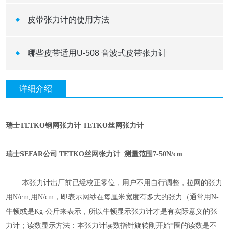
皮带张力计的使用方法
哪些皮带适用U-508 音波式皮带张力计
详细介绍
瑞士
TETKO
钢网张力计
TETKO
丝网张力计
瑞士
SEFAR
公司
TETKO
丝网张力计 测量范围
7-50N/cm
本张力计出厂前已经校正零位，用户不用自行调整，拉网的张力
用
N/cm,
用
N/cm
，即表示网纱在每厘米宽度有多大的张力（通常用
N-
牛顿或是
Kg-
公斤来表示，所以牛顿显示张力计才是有实际意义的张
力计；读数显示方法：本张力计读数指针旋转刚开始*圈的读数是不