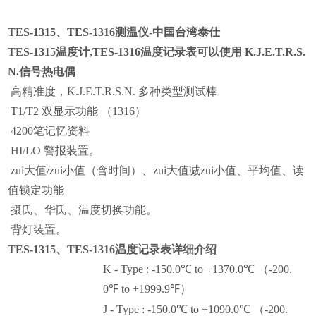
TES-1315
、
TES-1316
测温仪
-
中国台湾泰仕
TES-1315
温度计
,TES-1316
温度记录表可以使用
K.J.E.T.R.S.
N.
信号热电偶
高精准度，
K.J.E.T.R.S.N.
多种类型测试棒
T1/T2
双显示功能
（1316）
4200
笔记忆资料
HI/LO
警报装置。
zui大值
/
zui小值
（
含时间
）
、zui大值减zui小值、平均值、读
值锁定功能
摄氏、华氏、温度切换功能。
背灯装置。
TES-1315
、
TES-1316
温度记录表详细介绍
K - Type : -150.0
℃
to +1370.0
℃
（-200.
0
℉
to +1999.9
℉
）
J - Type : -150.0
℃
to +1090.0
℃
（-200.