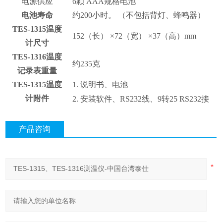
电源
供应
6
颗
AAA
规格电池
电池寿命
约
200
小时。
（
不包括背灯、蜂鸣器
）
TES-1315
温度
152（
长
）
×
72（
宽
）
×
37（
高
）mm
计尺寸
TES-1316
温度
约
235
克
记录表重量
TES-1315
温度
1.
说明书、电池
计附件
2.
安装软件、
RS232
线、
9
转
25 RS232
接
产品咨询