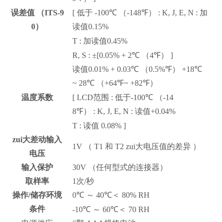
误差值
（ITS-9
[
低于
-100
℃
（-148
℉
） : K, J, E, N :
加
0）
读值
0.15%
T :
加读值
0.45%
R, S :
±
[0.05% + 2
℃
（4
℉
） ]
读值
0.01% + 0.03
℃
（0.5%
℉
） +18
℃
~ 28
℃
（+64
℉
~ +82
℉
）
温度系数
[ LCD
范围
:
低于
-100
℃
（-14
8
℉
） : K, J, E, N :
读值
+0.04%
T :
读值
0.08% ]
zui大差动输入
1V （ T1
和
T2
zui大电压值的差异
）
电压
输入保护
30V （
任何型式的连接器
）
取样率
1
次
/
秒
操作
/
储存环境
0
℃
～
40
℃
＜
80% RH
条件
-10
℃
～
60
℃
＜
70 RH