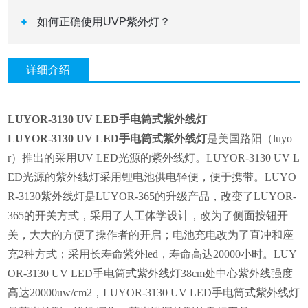
如何正确使用UVP紫外灯？
详细介绍
LUYOR-3130 UV LED
手电筒式
紫外线灯
LUYOR-3130 UV LED
手电筒式紫外线灯
是美国路阳（
luyo
r
）推出的采用
UV LED
光源的紫外线灯。
LUYOR-3130 UV L
ED
光源的紫外线灯采用锂电池供电轻便，便于携带。
LUYO
R-3130
紫外线灯是
LUYOR-365
的升级产品，改变了
LUYOR-
365
的开关方式，采用了人工体学设计，改为了侧面按钮开
关，大大的方便了操作者的开启；电池充电改为了直冲和座
充
2
种方式；
采用长寿命紫外
led
，寿命高达
20000
小时。
LUY
OR-3130 UV LED
手电筒式紫外线灯
38cm
处中心紫外线强度
高达
20000uw/cm2
，
LUYOR-3130 UV LED
手电筒式紫外线灯