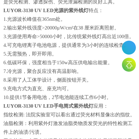
是荧光检测、渗透探伤、荧光泄漏检测的良好工具。
LUYOR-3130 UV LED
光源的紫外线灯
特点：
1.
光源波长峰值在
365nm
处。
2.
输出紫外线强度
>20000μW/cm²
在
38
厘米距离照射。
3.
光源使用寿命
>50000
小时，比传统紫外线灯高出近
100
倍。
4.
可充电锂离子电池电源，提供通常为
3
小时的连续检查。
5.
无需预热，即开即用。
6.
低碳环保，强度相当于
150w
高压供电输出能量。
7.
冷光源，聚合反应没有高温影响。
8.
采用了人工体学设计，侧面按钮开关。
9.
充电方式为直充、座充均可。
10.
提供
1
节备用电池，
2
节电池能连续工作
6
小时。
LUYOR-3130 UV LED
手电筒式紫外线灯
应用：
指纹检测
:
法院实验室可以看出通过荧光材料显像出的指纹。
油脂检测
：利用紫外灯激发油脂类物质发荧光的特性检测工
件上的油渍
/
污渍。