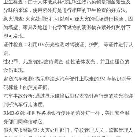
卫生检查
：由于人体液及其他组织生物污染物是细菌繁殖及
异味的来源，使用紫外灯是进行相应的卫生检查的好方法。
纵火调查
:
火灾处理部门可以对可疑火灾的现场进行检验，因
为墙壁、家具及地毯上化学可燃物的滴溅物在紫外灯照射下
即可发现。
证件检查
：利用
UV
荧光检测对驾驶证、护照、等证件进行认
别。
性犯罪、儿童
/
婚姻虐待调查
:
使性液体发光，并且使褪色的
淤伤重现。
盗窃汽车检测
:
揭示非法从汽车部件上取走的
3M
车辆识别号
码标签上的荧光证据。
汽车事故分析
:
通过显示碰撞后里程表指针离行走的荧光痕迹
判断汽车行走速度。
RMB
鉴别
:
和世界各地银行使用的紫外灯一样，美国安全服
务部门同样信赖它。
假火灾报警调查
:
火灾处理部门，学校管理人员，监狱管理人