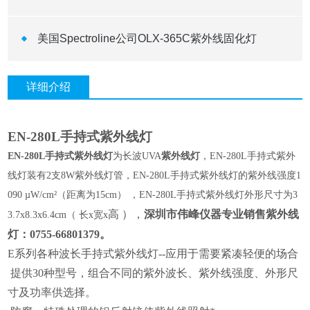
美国Spectroline公司OLX-365C紫外线固化灯
详细介绍
EN-280L
手持式
紫外线灯
EN-280L
手持式
紫外线灯
为长波
UVA
紫外线灯
，
EN-280L
手持式紫外
线灯装有
2
支
8W
紫外线灯管，
EN-280L
手持式紫外线灯的紫外线强度
1
090 µW/cm²（
距离为
15cm）
，
EN-280L
手持式紫外线灯外形尺寸为
3
高
）
，
深圳市伟峰仪器专业销售
紫外线
3.7x8.3x6.4cm（
长
x
宽
x
灯：
0
755-66801379
。
E
系列各种波长手持式紫外线灯
--
应用于需要紧凑轻便的场合
提供
30
种型号，组合不同的紫外波长、紫外线强度、外形尺
寸及功率供选择。