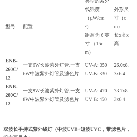
典型的紫外
线强度
外形尺
（
µ
W/cm
寸
（c
型号
配置
²
）
m）
距离为
6
英
长
x
宽
x
寸
（15c
高
m）
ENB-
一支
6W
长波紫外灯管
,
一支
UV-A: 350
26.0x8.
260C/
6W
中波紫外灯管及滤色片
UV-B: 330
3x6.4
12
ENB-
一支
8W
长波紫外灯管
,
一支
UV-A: 470
33.7x8.
280C/
8W
中波紫外灯管及滤色片
UV-B: 450
3x6.4
12
双波长手持式紫外线灯
（
中波
UVB+
短波
UVC
，带滤色片，