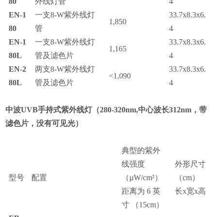
80
外线灯管
4
EN-1
一支
8-W
紫外线灯
33.7x8.3x6.
1,850
80
管
4
EN-1
一支
8-W
紫外线灯
33.7x8.3x6.
1,165
80L
管及滤色片
4
EN-2
两支
8-W
紫外线灯
33.7x8.3x6.
<1,090
80L
管及滤色片
4
中波
UVB
手持式紫外线灯（
280-320nm,
中心波长
312nm
，带
滤色片，没有可见光
）
典型的紫外
线强度
外形尺寸
型号
配置
（
µ
W/cm
²
）
（cm）
距离为
6
英
长
x
宽
x
高
寸
（15cm）