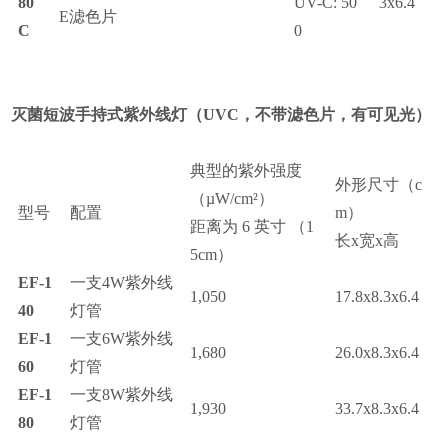
80
UV-C: 50
3x6.4
E
滤色片
C
0
灭菌短波手持式紫外线灯
（UVC
，不带滤色片，有可见光
）
典型的紫外强度
外形尺寸
（c
（
µ
W/cm
²
）
型号
配置
m）
距离为
6
英寸
（1
长
x
宽
x
高
5cm）
EF-1
一支
4W
紫外线
1,050
17.8x8.3x6.4
40
灯管
EF-1
一支
6W
紫外线
1,680
26.0x8.3x6.4
60
灯管
EF-1
一支
8W
紫外线
1,930
33.7x8.3x6.4
80
灯管