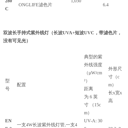
280
1,030
ONGLIFE
滤色片
6.4
C
双波长手持式紫外线灯
（
长波
UVA+
短波
UVC
，带滤色片，
没有可见光）
典型的紫
外线强度
外形尺
（
µ
W/cm
寸
（c
型
²
）
配置
m）
号
距离
长
x
宽
x
为
6
英
高
寸
（15c
m）
EN
UV-A: 30
一支
4W
长波紫外线灯管
,
一支
4