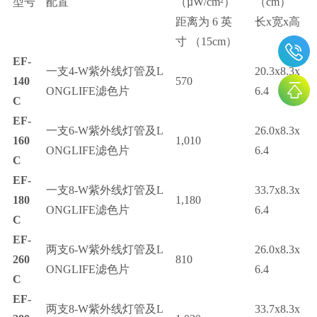
型号
配置
（
µ
W/cm
²
）
（cm）
距离为
6
英
长
x
宽
x
高
寸
（15cm）
EF-
一支
4-W
紫外线灯管及
L
20.3x8.3x
140
570
ONGLIFE
滤色片
6.4
C
EF-
一支
6-W
紫外线灯管及
L
26.0x8.3x
160
1,010
ONGLIFE
滤色片
6.4
C
EF-
一支
8-W
紫外线灯管及
L
33.7x8.3x
180
1,180
ONGLIFE
滤色片
6.4
C
EF-
两支
6-W
紫外线灯管及
L
26.0x8.3x
260
810
ONGLIFE
滤色片
6.4
C
EF-
两支
8-W
紫外线灯管及
L
33.7x8.3x