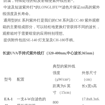
防腐，特殊处理的铝反射镜使紫外线照射*。
中波及短波
紫外灯
*的
LONGLIFE
™
滤色片保证zui高的紫外
线强度及长寿命。
通用型的
E
系列紫外灯是我们的
CM
系列及
CC-80
紫外观察
箱
的主要组成部分，可以轻松地更换灯管获得不同的波长，
观察箱对于需要暗室的应用特别理想。
提供附件包括
SE-140
灯支架及
CH-180
手柄。
长波
UVA
手持式紫外线灯（
320-400nm,
中心波长
365nm）
典型的紫外线
强度
外形尺寸
型号
配置
（
µ
W/cm
²
）
（cm）
距离为
6
英
长
x
宽
x
高
寸
（15cm）
EA-1
一支
4-W
自滤色的
17.8x8.3x6.
800