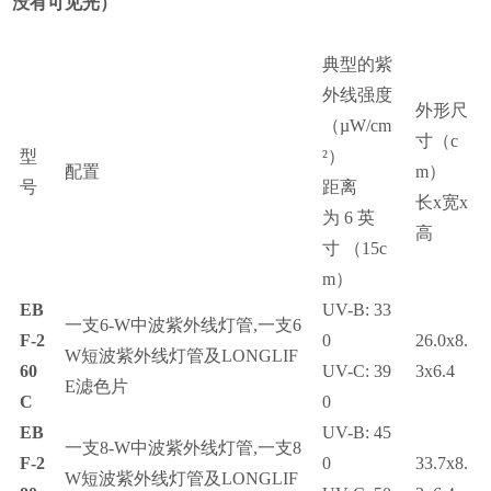
没有可见光）
典型的紫
外线强度
外形尺
（
µ
W/cm
寸
（c
型
²
）
配置
m）
号
距离
长
x
宽
x
为
6
英
高
寸
（15c
m）
EB
UV-B: 33
一支
6-W
中波紫外线灯管
,
一支
6
F-2
0
26.0x8.
W
短波紫外线灯管及
LONGLIF
60
UV-C: 39
3x6.4
E
滤色片
C
0
EB
UV-B: 45
一支
8-W
中波紫外线灯管
,
一支
8
F-2
0
33.7x8.
W
短波紫外线灯管及
LONGLIF