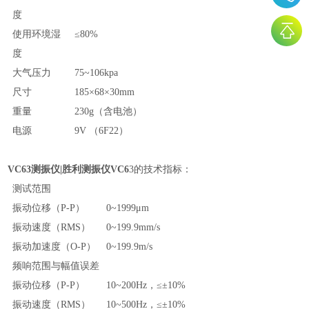
度
使用环境湿
≤80%
度
大气压力
75~106kpa
尺寸
185×68×30mm
重量
230g（
含电池
）
电源
9V （6F22）
VC63
测振仪
|
胜利测振仪
VC6
3
的技术指标：
测试范围
振动位移
（P-P）
0~1999μm
振动速度
（RMS）
0~199.9mm/s
振动加速度
（O-P）
0~199.9m/s
频响范围与幅值误差
振动位移
（P-P）
10~200Hz
，
≤±10%
振动速度
（RMS）
10~500Hz
，
≤±10%