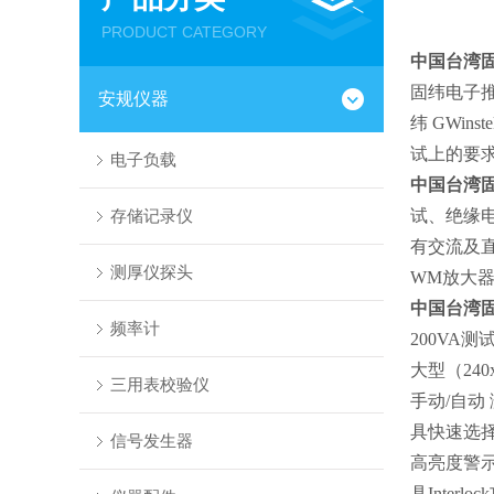
PRODUCT CATEGORY
中国台湾
固纬电子
安规仪器
纬
GWinst
试上的要
电子负载
中国台湾
存储记录仪
试、绝缘
有交流及
测厚仪探头
WM
放大
中国台湾
频率计
200VA
测
大型
（240
三用表校验仪
手动
/
自动
具快速选
信号发生器
高亮度警
具
Interlock