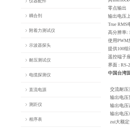
仪器配件
零点输出
耦合剂
输出电压
True RMS
附着力测试仪
高分辨率
:
使用
PWM
示波器探头
提供
100
组
遥控端子
耐压测试仪
界面
: RS-
中国台湾
电缆探测仪
交流耐压
直流电源
输出电压
测距仪
输出电压
输出电压
相序表
zui大额