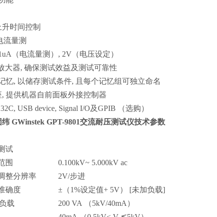
上升时间控制
电流量测
 1uA（
电流量测
）, 2V（
电压设定
）
放大器
,
确保测试效益及测试可靠性
记忆
,
以储存测试条件
,
且每个记忆组可独立命名
座
,
提供机器自前面板外接控制器
232C, USB device, Signal I/O
及
GPIB （
选购
）
固纬
GWinstek GPT-9801
交流耐压测试仪技术参数
测试
范围
0.100kV~ 5.000kV ac
调整分辨率
2V/
步进
准确度
±
（1%
设定值
+ 5V） [
未加负载
]
定负载
200 VA （5kV/40mA）
40mA （0.5kV< V
≦
5kV）