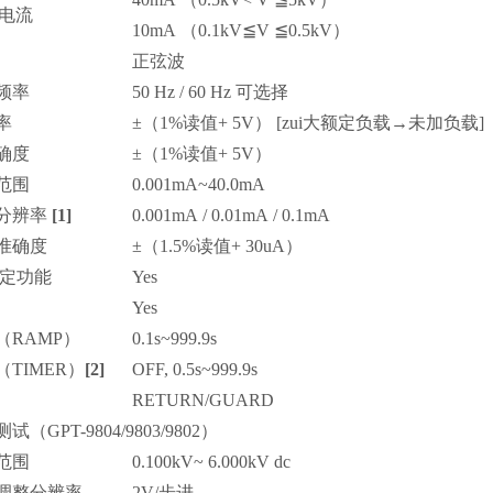
定电流
10mA （0.1kV
≦
V
≦
0.5kV）
正弦波
频率
50 Hz / 60 Hz
可选择
率
±
（1%
读值
+ 5V） [
zui大额定负载
→
未加负载
]
确度
±
（1%
读值
+ 5V）
范围
0.001mA~40.0mA
分辨率
[1]
0.001mA / 0.01mA / 0.1mA
准确度
±
（1.5%
读值
+ 30uA）
定功能
Yes
Yes
（RAMP）
0.1s~999.9s
（TIMER）
[2]
OFF, 0.5s~999.9s
RETURN/GUARD
测试
（GPT-9804/9803/9802）
范围
0.100kV~ 6.000kV dc
调整分辨率
2V/
步进