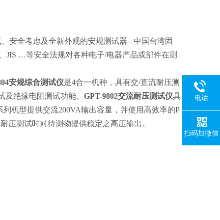
试、安全考虑及全新外观的安规测试器
-
中国台湾固
、
JIS
…
等安全法规对各种电子
/
电器产品或部件在测
804
安规综合测试仪
是
4
合一机种，具有交
/
直流耐压测
试及绝缘电阻测试功能、
GPT-9802
交流耐压测试仪
具
电话
系列机型提供交流
200VA
输出容量，并使用高效率的
P
流耐压测试时对待测物提供稳定之高压输出。
扫码加微信