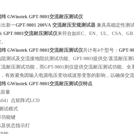
固纬
GWinstek
GPT-9801
交流耐压测试仪
推出新一
GPT-9801 200VA
交流耐压安规测试器
兼具高稳定性测
ek
GPT-9801
交流耐压测试仪
来符合如
IEC
、
EN
、
UL
、
CSA
、
GB
求。
固纬
GWinstek GPT-9801
交流耐压测试仪
共计有
4
个型号：
GPT-9
电阻测试及交流接地阻抗测试功能、
GPT-9803
提供交
/
直流耐压测
直流耐压测试功能，而
GPT-9801
则仅提供交流耐压测试功能。全
器，有效避免因输入
电源
电压变动或波形变形的影响，以确保交
固纬
GWinstek GPT-9801
交流耐压测试仪特点
试容量
x64）
点矩阵式
LCD
 测试模式
择功能键
示及状态指示灯
功能