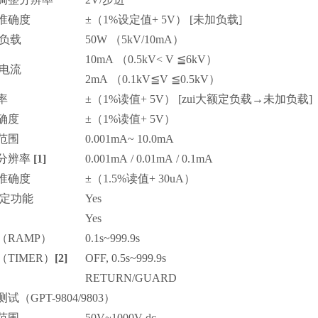
准确度
±
（1%
设定值
+ 5V） [
未加负载
]
定负载
50W （5kV/10mA）
10mA （0.5kV< V
≦
6kV）
定电流
2mA （0.1kV
≦
V
≦
0.5kV）
率
±
（1%
读值
+ 5V） [
zui大额定负载
→
未加负载
]
确度
±
（1%
读值
+ 5V）
范围
0.001mA~ 10.0mA
分辨率
[1]
0.001mA / 0.01mA / 0.1mA
准确度
±
（1.5%
读值
+ 30uA）
定功能
Yes
测
Yes
（RAMP）
0.1s~999.9s
（TIMER）
[2]
OFF, 0.5s~999.9s
RETURN/GUARD
测试
（GPT-9804/9803）
范围
50V~1000V dc