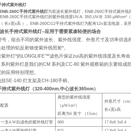
0C手持式紫外线灯
ENB-260C手持式紫外线灯
为双波长紫外线灯，ENB-260C手持式紫外
,ENB-260C手持式紫外线灯的紫外线强度UV-A: 350,UV-B: 330 µW/
.4cm（ 长x宽x高 ）。ENB-260C/12手持式紫外线灯为配有12v直流
波长手持式紫外线灯--应用于需要紧凑轻便的场合
种型号，组合不同的紫外波长、紫外线强度、外形尺寸及功率供选
殊处理的铝反射镜使紫外线照射*。
紫外灯*的LONGLIFE™滤色片保证zui高的紫外线强度及长寿
 系列紫外灯是我们的CM 系列及CC-80 紫外观察箱的主要
室的应用特别理想。
SE-140 灯支架及CH-180手柄。
持式紫外线灯（320-400nm,中心波长365nm）
典型的紫外线强度
外形尺寸（c
配置
（µW/cm²）
长x宽x高
距离为6 英寸 （15cm）
一支4-W自滤色的紫外线灯管
800
17.8x8.3x6.4
一支4-W紫外线灯管
825
17.8x8.3x6.4