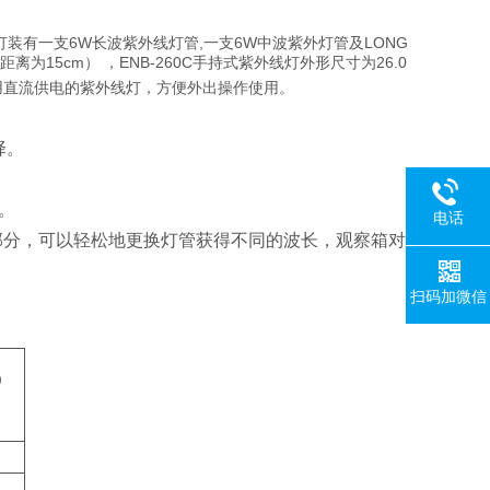
线灯装有一支6W长波紫外线灯管,一支6W中波紫外灯管及LONG
cm²（距离为15cm） ，ENB-260C手持式紫外线灯外形尺寸为26.0
电源，采用直流供电的紫外线灯，方便外出操作使用。
择。
命。
电话
组成部分，可以轻松地更换灯管获得不同的波长，观察箱对
扫码加微信
m）