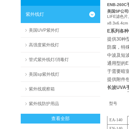
ENB-26
美国SP公司
紫外线灯
LIFE滤色片
x8.3x6
美国UVP紫外灯
E系列各种
提供30
高强度紫外线灯
防腐，特
中波及短波
管式紫外线灯/消毒灯
通用型的E
于需要暗
美国sp紫外线灯
提供附件包括
长波UVA手
紫外线观察箱
紫外线防护用品
型号
查看全部
EA-140
EN-140