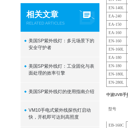
EN-140L
相关文章
EA-240
RELATED ARTICLES
EA-150
EA-160
美国SP紫外线灯：多元场景下的
EN-160
安全守护者
EN-160L
EA-180
美国SP紫外线灯：工业固化与表
EN-180
面处理的效率引擎
EN-180L
EN-280L
美国SP紫外线灯的使用指南介绍
中波UVB手
型号
VM10手电式紫外线探伤灯启动
快，开机即可达到高照度
EB-160C