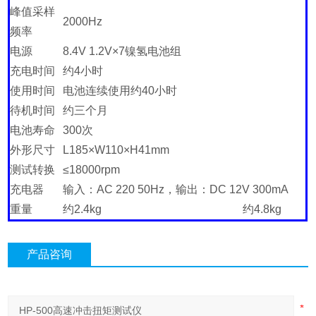
峰值采样
2000Hz
频率
电源
8.4V 1.2V×7镍氢电池组
充电时间
约4小时
使用时间
电池连续使用约40小时
待机时间
约三个月
电池寿命
300次
外形尺寸
L185×W110×H41mm
测试转换
≤18000rpm
充电器
输入：AC 220 50Hz，输出：DC 12V 300mA
重量
约2.4kg
约4.8kg
产品咨询