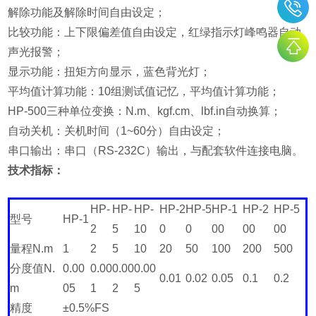
解除功能及解除时间自由设定；
比较功能：上下限偏差值自由设定，红绿指示灯峰鸣器自动
声光报警；
显示功能：扭矩方向显示，蓝色背光灯；
平均值计算功能：10组测试值记忆，平均值计算功能；
HP-500三种单位变换：N.m、kgf.cm、lbf.in自动换算；
自动关机：关机时间（1~60分）自由设定；
串口输出：串口（RS-232C）输出，与配套软件连接电脑。
技术指标：
HP-
HP-
HP-
HP-2
HP-5
HP-1
HP-2
HP-5
型号
HP-1
2
5
10
0
0
00
00
00
量程N.m
1
2
5
10
20
50
100
200
500
分度值N.
0.00
0.00
0.00
0.00
0.01
0.02
0.05
0.1
0.2
m
05
1
2
5
精度
±0.5%FS