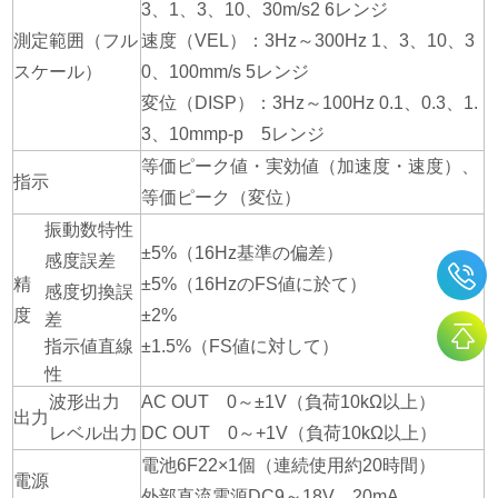
3、1、3、10、30m/s2 6レンジ
測定範囲（フル
速度（VEL）：3Hz～300Hz 1、3、10、3
スケール）
0、100mm/s 5レンジ
変位（DISP）：3Hz～100Hz 0.1、0.3、1.
3、10mmp-p 5レンジ
等価ピーク値・実効値（加速度・速度）、
指示
等価ピーク（変位）
振動数特性
±5%（16Hz基準の偏差）
感度誤差
精
±5%（16HzのFS値に於て）
感度切換誤
度
±2%
差
指示値直線
±1.5%（FS値に対して）
性
波形出力
AC OUT 0～±1V（負荷10kΩ以上）
出力
レベル出力
DC OUT 0～+1V（負荷10kΩ以上）
電池6F22×1個（連続使用約20時間）
電源
外部直流電源DC9～18V 20mA