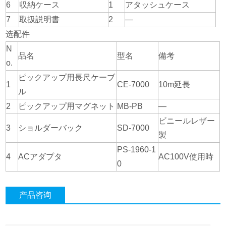
6
収納ケース
1
アタッシュケース
7
取扱説明書
2
―
选配件
N
品名
型名
備考
o.
ピックアップ用長尺ケーブ
1
CE-7000
10m延長
ル
2
ピックアップ用マグネット
MB-PB
―
ビニールレザー
3
ショルダーバック
SD-7000
製
PS-1960-1
4
ACアダプタ
AC100V使用時
0
产品咨询