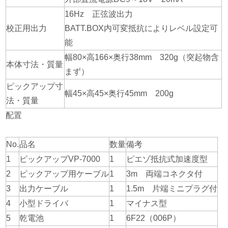
16Hz 正弦波出力
校正用出力
BATT.BOX内可変抵抗によりレベル設定可
能
幅80×高166×奥行38mm 320g（突起物含
本体寸法・質量
まず）
ピックアップ寸
幅45×高45×奥行45mm 200g
法・質量
配置
No.
品名
数量
備考
1
ピックアップVP-7000
1
ピエゾ抵抗式加速度型
2
ピックアップ用ケーブル
1
3m 両端コネクタ付
3
出力ケーブル
1
1.5m 片端ミニプラグ付
4
小型ドライバ
1
マイナス型
5
乾電池
1
6F22（006P）