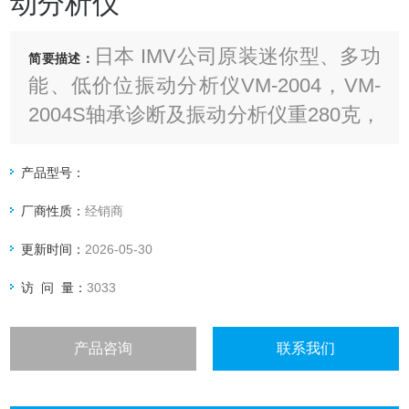
动分析仪
日本 IMV公司原装迷你型、多功
简要描述：
能、低价位振动分析仪VM-2004，VM-
2004S轴承诊断及振动分析仪重280克，
可同时测量多个振动数据：加速度值、
速度值、位移值、包络值及高频值
产品型号：
厂商性质：
经销商
更新时间：
2026-05-30
访 问 量：
3033
产品咨询
联系我们