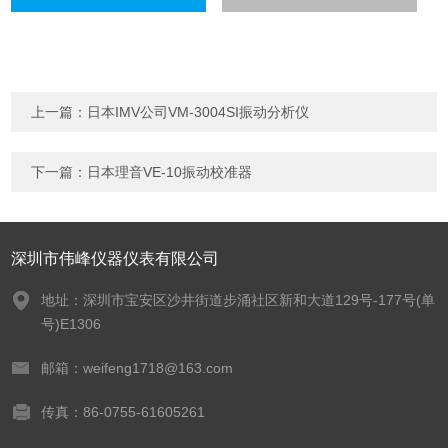
上一篇：
日本IMV公司VM-3004SI振动分析仪
下一篇：
日本理音VE-10振动校准器
深圳市伟峰仪器仪表有限公司
地址：深圳市宝安区沙井街道步涌社区新和大道129号-177号(单
号)E1306
邮箱：weifeng1718@163.com
传真：86-0755-61605261