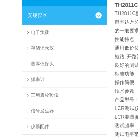
TH281
TH281
安规仪器
辨率达万
的一般要
电子负载
性能特点
存储记录仪
通用低价位
短路, 开路清
测厚仪探头
良好的测
标准功能
频率计
操作简便
技术参数
三用表校验仪
产品型号
LCR测试
信号发生器
LCR测量
测试频率
仪器配件
测试电平