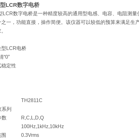
1C型LCR数字电桥
1C型LCR数字电桥是一种精度较高的通用型电感、电容、电阻
分之一，功能直接，操作简便。该仪器可以较低的预算来满足生
求。
型LCR电桥
“0”
试稳定性
：
TH2811C
仪系列
参数
R,C,L,D,Q
100Hz,1kHz,10kHz
范围
0.3Vrms