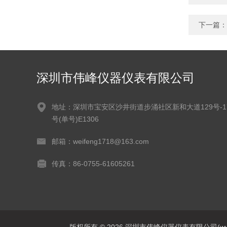
下一篇：
深圳市伟峰仪器仪表有限公司
地址：深圳市宝安区沙井街道步涌社区新和大道129号-1
号(单号)E1306
邮箱：weifeng1718@163.com
传真：86-0755-61605261