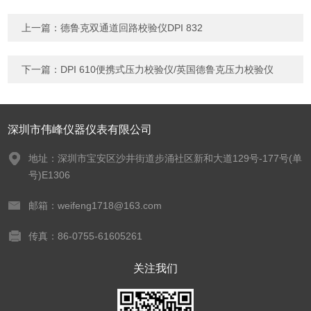
上一篇：
德鲁克双通道回路校验仪DPI 832
下一篇：
DPI 610便携式压力校验仪/英国德鲁克压力校验仪
深圳市伟峰仪器仪表有限公司
地址：深圳市宝安区沙井街道步涌社区新和大道129号-177号(单
号)E1306
邮箱：weifeng1718@163.com
传真：86-0755-61605261
关注我们