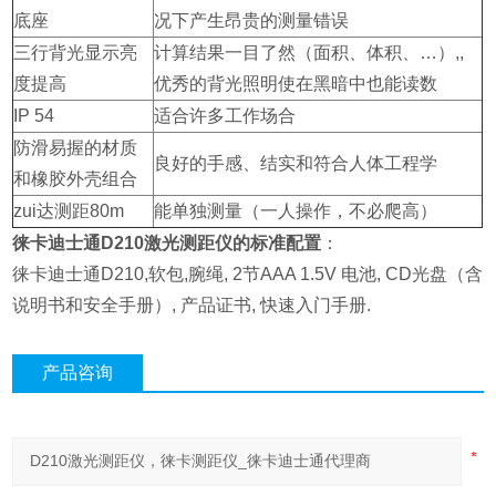
底座
况下产生昂贵的测量错误
三行背光显示亮
计算结果一目了然（面积、体积、…）,,
度提高
优秀的背光照明使在黑暗中也能读数
IP 54
适合许多工作场合
防滑易握的材质
良好的手感、结实和符合人体工程学
和橡胶外壳组合
zui达测距80m
能单独测量（一人操作，不必爬高）
徕卡迪士通D210激光测距仪的标准配置
：
徕卡迪士通D210,软包,腕绳, 2节AAA 1.5V 电池, CD光盘（含
说明书和安全手册）, 产品证书, 快速入门手册.
产品咨询