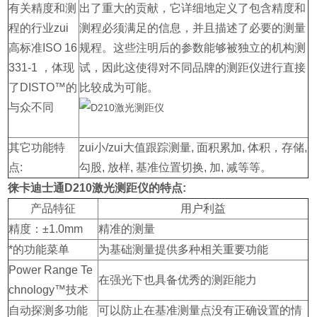
有关精度和测
出了重大的贡献，它详细地定义了包含精度和
程的行业zui
测程必须满足的信息，并且描述了必要的测量
高标准ISO 16
规程。这些注明后的参数能够被独立的机构测
331-1 ，体现
试，因此这使得对不同品牌的测距仪进行直接
了DISTO™的
比较成为可能。
与众不同
其它功能特
zui小/zui大值跟踪测量, 面积累加, 体积，存储,
点:
勾股, 放样, 基准位置切换, 加, 减等等。
徕卡迪士通D210激光测距仪的特点:
产品特征
用户利益
精度：±1.0mm
精准的测量
*的功能菜单
为基础测量提供多种相关重要功能
Power Range Te
在强光下也具备优秀的测距能力
chnology™技术
自动探测多功能
可以防止在基准测量点没有正确设置的情