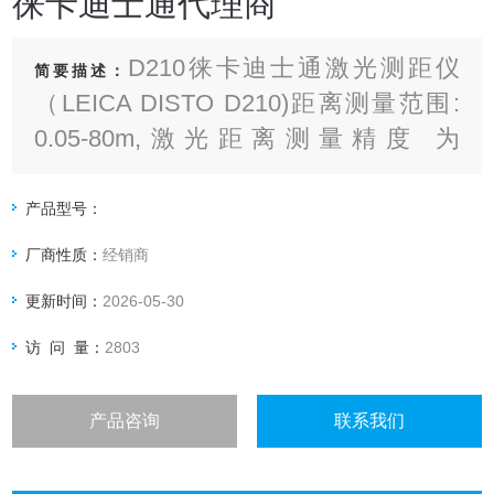
徕卡迪士通代理商
D210徕卡迪士通激光测距仪
简要描述：
（LEICA DISTO D210)距离测量范围:
0.05-80m,激光距离测量精度 为
±1.0mm;D210徕卡迪士通激光测距仪拥
有多功能底座，无论从角落、狭缝边缘
产品型号：
处进行测量，各种环境都能应对
厂商性质：
经销商
更新时间：
2026-05-30
访 问 量：
2803
产品咨询
联系我们