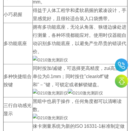
mm。
得益于人体工程学和柔软易握的紧凑设计，手
小巧易握
里感觉好，且很轻适合装入口袋携带。
拥有多功能底座，无论从角落、狭缝边缘处进
行测量，各种环境都能应对。使用时仪器能自
多功能底座
动识别多功能底座，以避免产生昂贵的错误代
价。
同时按加/减键，可选择更高精度，zui高显示
多种快捷组合
单位为0.1mm；同时按住"clear/off"键
按键
和"－"键，可锁定或者解锁键盘。
黑暗中也易于操作，任何角度都可以清晰读
三行自动感光
数。
显示
徕卡测量系统为新的ISO 16331-1标准制定做