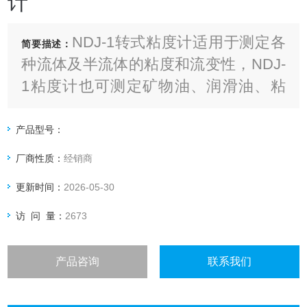
计
NDJ-1转式粘度计适用于测定各
简要描述：
种流体及半流体的粘度和流变性，NDJ-
1粘度计也可测定矿物油、润滑油、粘
合剂、油漆、染料、油墨的动力粘度、
结构粘度等
产品型号：
厂商性质：
经销商
更新时间：
2026-05-30
访 问 量：
2673
产品咨询
联系我们