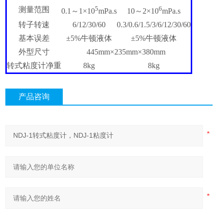
5
6
测量范围
0.1～1×10
mPa.s
10～2×10
mPa.s
转子转速
6/12/30/60
0.3/0.6/1.5/3/6/12/30/60
基本误差
±5%牛顿液体
±5%牛顿液体
外型尺寸
445mm×235mm×380mm
转式粘度计
净重
8kg
8kg
产品咨询