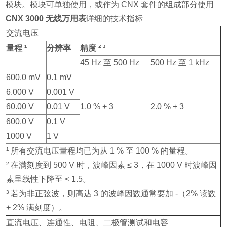
模块。模块可单独使用，或作为 CNX 套件的组成部分使用
CNX 3000 无线万用表
详细的技术指标
交流电压
量程 ¹
分辨率
精度 ² ³
45 Hz 至 500 Hz
500 Hz 至 1 kHz
600.0 mV
0.1 mV
6.000 V
0.001 V
60.00 V
0.01 V
1.0 % + 3
2.0 % + 3
600.0 V
0.1 V
1000 V
1 V
¹ 所有交流电压量程均已为从 1 % 至 100 % 的量程。
² 在满刻度到 500 V 时，波峰因素 ≤ 3，在 1000 V 时波峰因
素呈线性下降至 < 1.5。
³ 若为非正弦波，则高达 3 的波峰因数通常要加 -（2% 读数
+ 2% 满刻度）。
直流电压、连通性、电阻、二极管测试和电容