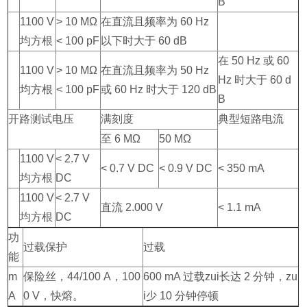
B
1100 V
> 10 MΩ
在直流且频率为 60 Hz
均方根
< 100 pF
以下时大于 60 dB
在 50 Hz 或 60
1100 V
> 10 MΩ
在直流且频率为 50 Hz
Hz 时大于 60 d
均方根
< 100 pF
或 60 Hz 时大于 120 dB
B
开路测试电压
满刻度
典型短路电流
至 6 MΩ
50 MΩ
1100 V
< 2.7 V
< 0.7 V DC
< 0.9 V DC
< 350 mA
均方根
DC
1100 V
< 2.7 V
直流 2.000 V
< 1.1 mA
均方根
DC
功
过载保护
过载
能
m
保险丝，44/100 A，100
600 mA 过载zui长达 2 分钟，zu
A
0 V，快熔。
i少 10 分钟停顿