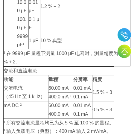
10.0
0.01
1.2 % + 2
0 μF
μF
100.
0.1 μ
0 μF
F
9999
1 μF
10 % 典型
μF¹
¹ 在 9999 μF 量程下测量 1000 μF 电容时，测量精度为 1.2
% + 2。
交流和直流电流
功能
量程¹
分辨率
精度
交流电流
60.00 mA
0.01 mA
1.5 % + 3
（45 Hz 至 1 kHz）
400.0 mA ³
0.1 mA
mA DC ²
60.00 mA
0.01 mA
0.5 % + 3
400.0 mA
0.1 mA
¹ 所有交流电流量程均已为从 5 % 至 100 % 的量程。
² 输入负载电压（典型）：400 mA 输入 2 mV/mA。