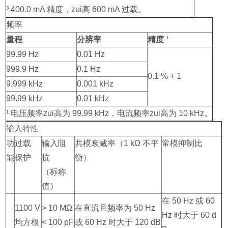
³ 400.0 mA 精度，zui高 600 mA 过载。
频率
量程
分辨率
精度 ¹
99.99 Hz
0.01 Hz
999.9 Hz
0.1 Hz
0.1 % + 1
9.999 kHz
0.001 kHz
99.99 kHz
0.01 kHz
¹ 电压频率zui高为 99.99 kHz，电流频率zui高为 10 kHz。
输入特性
功
过载
输入阻
共模衰减率（1 kΩ 不平
常模抑制比
能
保护
抗
衡）
（标称
值）
在 50 Hz 或 60
1100 V
> 10 MΩ
在直流且频率为 50 Hz
Hz 时大于 60 d
均方根
< 100 pF
或 60 Hz 时大于 120 dB