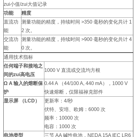
zui小值/zui大值记录
功能
精度
直流功
测量功能的精度，持续时间 >350 毫秒的变化共计 1
能
2 次。
交流功
测量功能的精度，持续时间 >900 毫秒的变化共计 4
能
0 次。
通用技术指标
任何端子和接地之
1000 V 直流或交流均方根
间的zui高电压
Ω A 输入的熔断保
0.44 A （44/100 A, 440 mA），1000 V
护
快速熔断，仅限福禄克部件
显示屏 （LCD）
更新率：4/秒
伏特、安培、欧姆：6000 次
频率：10000 次
电容：1000 次
电池类型
三节 AA 碱性电池，NEDA 15A IEC LR6