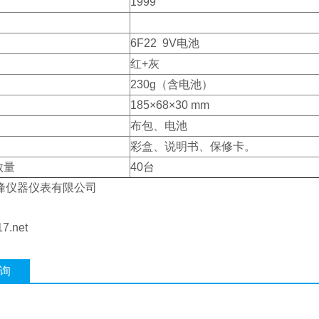
1999
6F22 9V电池
红+灰
230g（含电池）
185×68×30 mm
布包、电池
彩盒、说明书、保修卡。
数量
40台
峰仪器仪表有限公司
7.net
询