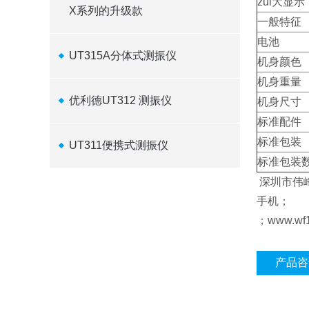
zui大显示
X系列的升级款
一般特征
电池
UT315A分体式测振仪
机身颜色
机身重量
优利德UT312 测振仪
机身尺寸
标准配件
标准包装
UT311便携式测振仪
标准包装
深圳市伟
手机；
；www.wf1
产品咨