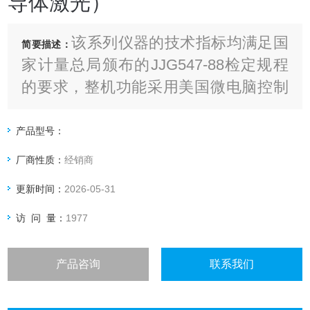
导体激光）
该系列仪器的技术指标均满足国
简要描述：
家计量总局颁布的JJG547-88检定规程
的要求，整机功能采用美国微电脑控制
处理技术及上的SMT芯片贴片封装技术
和半导体激光传感器技术及防噪声气
产品型号：
泵，可直接打印检测结果
厂商性质：
经销商
更新时间：
2026-05-31
访 问 量：
1977
产品咨询
联系我们