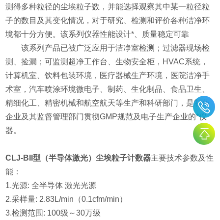
测得多种粒径的尘埃粒子数，并能选择观察其中某一粒径粒
子的数目及其变化情况，对于研究、检测和评价各种洁净环
境都十分方便。该系列仪器性能设计*、质量稳定可靠
该系列产品已被广泛应用于洁净室检测；过滤器现场检
测、捡漏；可监测超净工作台、生物安全柜，HVAC系统，
计算机室、饮料包装环境，医疗器械生产环境，医院洁净手
术室，汽车喷涂环境微电子、制药、生化制品、食品卫生、
精细化工、精密机械和航空航天等生产和科研部门，是制药
企业及其监督管理部门贯彻GMP规范及电子生产企业的*仪
器。
CLJ-BII型（半导体激光）尘埃粒子计数器
主要技术参数及性
能：
1.光源: 全半导体 激光光源
2.采样量: 2.83L/min（0.1cfm/min）
3.检测范围: 100级～30万级