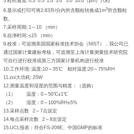
5.粒径通道: 0.3 0.5 1.0 3.0 5.0 10.0（μm）六档
3
6.显示或打印可将2.83升/分内所含颗粒转换成1m
所含颗粒
数。
7.采样周期: 1～10 （min）
8.自净时间: ≤15 （min）
9.校准：可追溯美国国家标准技术协会（NIST），我公司已
通过国家计量建标考核，可追溯至上海计量测量技术研究院
可自行进行校准或第三方国家计量机构进行校准
10.工作环境: 温度
:
10～35℃ 相对温度
:
20～75%RH
11.zui大功耗: 25W
12.测量温度和湿度的范围与精度：（选购）
（1） 温度：0～50℃±1℃
（2） 湿度：0～100%RH±5%
13.采样点数 2～7点设定
14.每点采样次数 2～9次设定
15.UCL报表：符合FS-209E、中国GMP的标准