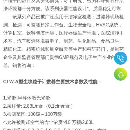
径粒子的数目及其变化情况，对于研究、检测和评价各种洁
净环境都十分方便。该系列仪器性能设计*、质量稳定可靠
该系列产品已被广泛应用于洁净室检测；过滤器现场检
测、捡漏；可监测超净工作台、生物安全柜，HVAC系统，
计算机室、饮料包装环境，医疗器械生产环境，医院洁净手
术室，汽车喷涂环境微电子、制药、生化制品、食品卫生、
精细化工、精密机械和航空航天等生产和科研部门，是制药
企业及其监督管理部门贯彻GMP规范及电子生产企业的*仪
器。销售咨询：
CLW-A型尘埃粒子计数器主要技术参数及性能
：
1.光源
:
半导体激光光源
2.采样量: 2.83L/min（0.1cfm/min）
3.检测范围: 100级～100万级
4.允许被测试空气的含尘浓度≯10 万颗/2.83L