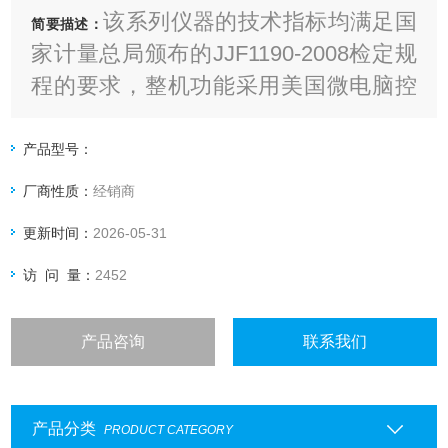
该系列仪器的技术指标均满足国
简要描述：
家计量总局颁布的JJF1190-2008检定规
程的要求，整机功能采用美国微电脑控
制处理技术及上的SMT芯片贴片封装技
术和半导体激光传感器技术及防噪声气
产品型号：
泵，可直接打印检测结果
厂商性质：
经销商
更新时间：
2026-05-31
访 问 量：
2452
产品咨询
联系我们
产品分类
PRODUCT CATEGORY