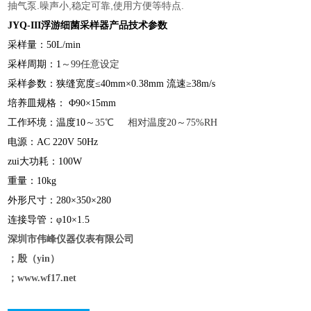
.
,
,
.
抽气泵
噪声小
稳定可靠
使用方便等特点
JYQ-
III
浮游细菌采样器
产品
技术参数
采样量：50L/min
采样周期：1
～99任意设定
采样参数：狭缝宽度≤40mm×0.38mm 流速
≥38m/s
培养皿规格：
Φ
90×15mm
工作环境：温度10
～35℃ 相对温度20～75%RH
电源：AC 220V 50Hz
zui大功耗
：100W
重量：
10kg
外形尺寸
：280×350×280
连接导管：φ10×1.5
深圳市伟峰仪器仪表有限公司
；殷（
yin
）
；
www.wf17.net