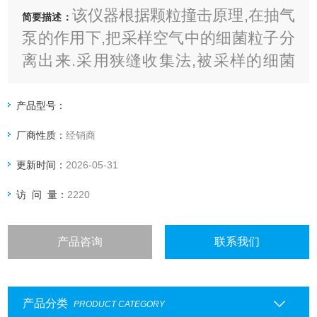
该仪器根据颗粒撞击原理,在抽气
简要描述：
泵的作用下,把采样空气中的细菌粒子分
离出来.采用狭缝收集法,被采样的细菌
粒子通过狭缝趋均匀分布在平皿培养基
的园环上,经培养后可成为肉眼可数的细
产品型号：
菌.
厂商性质：
经销商
更新时间：
2026-05-31
访 问 量：
2220
产品咨询
联系我们
产品分类
PRODUCT CATEGORY