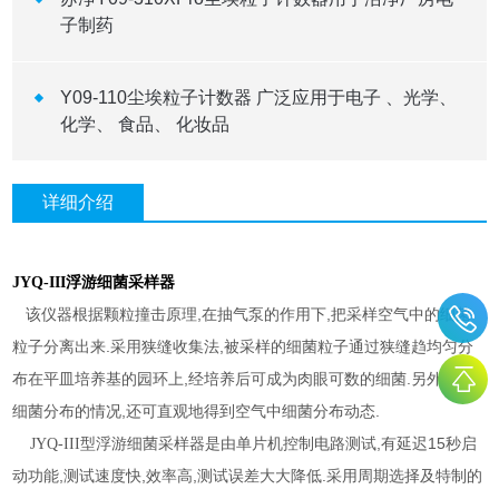
子制药
Y09-110尘埃粒子计数器 广泛应用于电子 、光学、
化学、 食品、 化妆品
详细介绍
JYQ-
III
浮游细菌采样器
,
,
该仪器根据颗粒撞击原理
在抽气泵的作用下
把采样空气中的细菌
.
,
粒子分离出来
采用狭缝收集法
被采样的细菌粒子通过狭缝趋均匀分
,
.
,
布在平皿培养基的园环上
经培养后可成为肉眼可数的细菌
另外
根据
,
.
细菌分布的情况
还可直观地得到空气中细菌分布动态
,
15
JYQ-III
型浮游细菌采样器是由单片机控制电路测试
有延迟
秒启
,
,
,
.
动功能
测试速度快
效率高
测试误差大大降低
采用周期选择及特制的