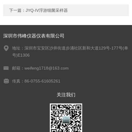
下一篇：
JYQ-IV浮游细菌采样器
深圳市伟峰仪器仪表有限公司
地址：深圳市宝安区沙井街道步涌社区新和大道129号-177号(单
号)E1306
邮箱：weifeng1718@163.com
传真：86-0755-61605261
关注我们