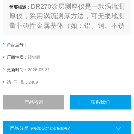
DR270涂层测厚仪是一款涡流测
简要描述：
厚仪，采用涡流测厚方法，可无损地测
量非磁性金属基体（如：铝、铜、不锈
钢）上非导电覆层的厚度（如:油漆、粉
末、塑料、橡胶、珐琅、搪瓷、电泳、
产品型号：
防腐层等）
厂商性质：
经销商
更新时间：
2026-05-31
访 问 量：
2409
产品咨询
联系我们
产品分类
PRODUCT CATEGORY