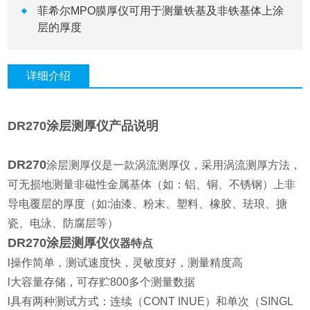
菲希尔MPO膜厚仪可用于测量铁基及非铁基体上涂
层的厚度
详细介绍
DR270涂层测厚仪
产品说明
DR270
涂层测厚仪是一款涡流测厚仪，采用涡流测厚方法，
可无损地测量非磁性金属基体（如：铝、铜、不锈钢）上非
导电覆层的厚度（如:油漆、粉末、塑料、橡胶、珐琅、搪
瓷、电泳、防腐层等）
DR270涂层测厚仪
仪器特点
l操作简单，测试速度快，灵敏度好，测量精度高
l大容量存储，可存贮800多个测量数据
l具有两种测试方式：连续（CONT INUE）和单次（SINGL