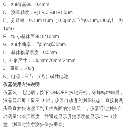
C、zui薄基体：0.4mm
D、测量精度：±(1%-3%)H+1.5μm
E、分辨率：0.1μm /1μm（100μm以下为0.1μm,100μ以上为
1μm）
F、zui小基体面积10*10mm
G、zui小曲率：凸5mm;凹5mm
H、基体临界厚度：0.5mm
I、外形尺寸：130mm*70mm*24mm
J、重量：100g
K、电源：三节（7号）碱性电池
仪器使用方法说明
仪器装上电池后，按下“ON/OFF"按键开机，等蜂鸣声响后，
液晶显示屏上显示"0"时，仪器自动进入测量状态，直接将测
头垂直并快速紧压到工件表面的涂镀层上，仪器通过测头自
动测量出涂层厚度，并通过显示屏把厚度值显示出来（注
意：测量时注意测头保持垂直）