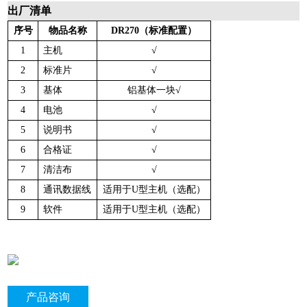
出厂清单
序号
物品名称
DR2
7
0（标准配置）
1
主机
√
2
标准片
√
3
基体
铝
基体一块√
4
电池
√
5
说明书
√
6
合格证
√
7
清
洁布
√
8
通讯数据线
适用于U型主机（选配）
9
软件
适用于U型主机（选配）
产品咨询