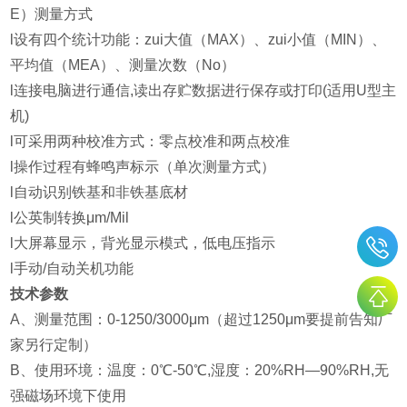
E）测量方式
l设有四个统计功能：zui大值（MAX）、zui小值（MIN）、
平均值（MEA）、测量次数（No）
l连接电脑进行通信,读出存贮数据进行保存或打印(适用U型主
机)
l可采用两种校准方式：零点校准和两点校准
l操作过程有蜂鸣声标示（单次测量方式）
l自动识别铁基和非铁基底材
l公英制转换μm/Mil
l大屏幕显示，背光显示模式，低电压指示
l手动/自动关机功能
技术参数
A、测量范围：0-1250/3000μm（超过1250μm要提前告知厂
家另行定制）
B、使用环境：温度：0℃-50℃,湿度：20%RH—90%RH,无
强磁场环境下使用