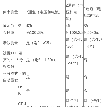
2通道（电
1通道（电
频率测量
2通道（电压和电流）
压和电
压或电流）
流）
显示项目数
4项
4项
3项
采样率
约100kS/s
约100kS/s
约50kS/s
是（选件,
是（选件, /
谐波测量
是（选件, /G5）
/G5）
HRM）
设置THD运
是 （选件,
算的zui大分
是 （选件, 1-50th）
否
1-50th）
析次数
积分模式下的
是
是
否
自动量程
US
是
是
否
B
是 GP-I
是 （选件）
GP-I