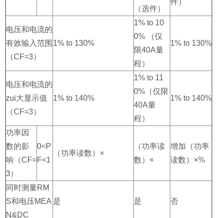
件）
（选件）
1% to 10
电压和电流的
0% （仅
有效输入范围
1% to 130%
1% to 130%
限40A量
（CF=3）
程）
1% to 11
电压和电流的
0%（仅限
zui大显示值
1% to 140%
1% to 140%
40A量
（CF=3）
程）
功率因
数的影
0<P
（功率读
增加（功率
（功率读数）×
响（CF=
F<1
数）×
读数）×%
3）
同时测量RM
S和电压MEA
是
是
否
N&DC