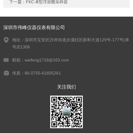
下一篇：
FKC-Ⅲ型浮游菌采样器
深圳市伟峰仪器仪表有限公司
地址：深圳市宝安区沙井街道步涌社区新和大道129号-177号(单
号)E1306
邮箱：weifeng1718@163.com
传真：86-0755-61605261
关注我们