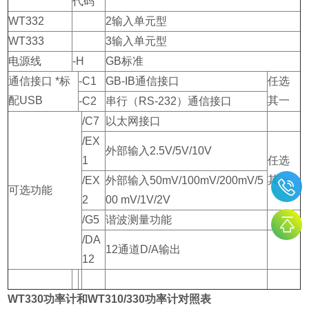
代码
WT332
2输入单元型
WT333
3输入单元型
电源线
-H
GB标准
通信接口 *标
-C1
GB-IB通信接口
任选
配USB
其一
-C2
串行（RS-232）通信接口
/C7
以太网接口
/EX
外部输入2.5V/5V/10V
1
任选
其一
/EX
外部输入50mV/100mV/200mV/5
可选功能
2
00 mV/1V/2V
/G5
谐波测量功能
/DA
12通道D/A输出
12
WT330功率计和WT310/330功率计对照表