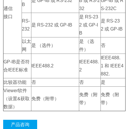
是 GP-IB 或 RS-232
B 或 RS-2
GP-IB 或 R
B
通信
32
S-232C
接口
是 RS-23
RS-
是 RS-23
是 RS-232 或 GP-IB
2 或 GP-I
232
2 或 GP-IB
B
以太
是 （选
是 （选件）
否
网
件）
IEEE488.
GP-IB是否符
IEEE488.
IEEE488.2
1 和 IEEE4
合IEEE标准
2
882.
比较器功能
否
否
是
Viewer软件
免费（附
免费（附
（设置&获取
免费（附带）
带）
带）
数据）
产品咨询