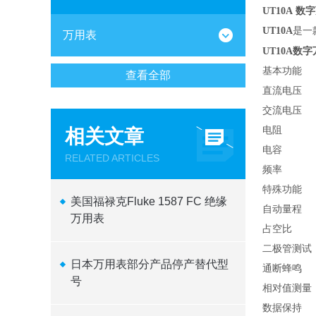
UT10A 
UT10A
是一
万用表
UT10A数
基本功能
查看全部
直流电压
交流电压
电阻
相关文章
电容
RELATED ARTICLES
频率
特殊功能
美国福禄克Fluke 1587 FC 绝缘
自动量程
万用表
占空比
二极管测试
日本万用表部分产品停产替代型
通断蜂鸣
号
相对值测量
数据保持