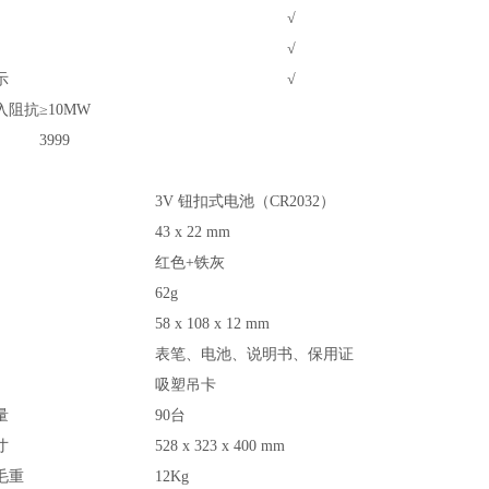
√
√
示
√
入阻抗
≥10M
W
3999
3V 钮扣式电池（CR2032）
43 x 22 mm
红色+铁灰
62g
58 x 108 x 12 mm
表笔、电池、说明书、保用证
吸塑吊卡
量
90
台
寸
528 x 323 x 400 mm
毛重
12Kg