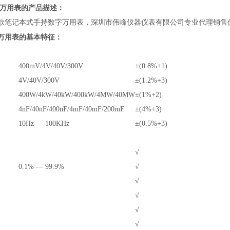
数字万用表的产品描述：
款笔记本式手持数字万用表，深圳市伟峰仪器仪表有限公司专业代理销售
字万用表的基本特征：
400mV/4V/40V/300V
±(0.8%+1)
4V/40V/300V
±(1.2%+3)
400W
/4k
W
/40k
W
/400k
W/
4M
W/40
M
W
±(1%+2)
4nF/40nF/400nF/4
m
F/40
m
F/200
m
F
±(4%+3)
10Hz
—
100KHz
±(0.5%+3)
√
0.1%
—
99.9%
√
√
√
√
√