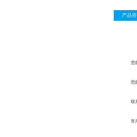
产品咨
您
您
联
常