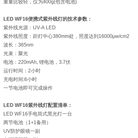
重量比较轻，仅为
400g(
包含电池
)
LED
WF
16
便携式紫外线灯的技术参数：
紫外线光源：
UV-A LED
紫外线照度：距灯中心
380mm
处，照度达到
16000μ
w/cm2
波长：
365nm
光束：聚光
电池：
220mAh,
锂电池，
3.7
伏
运行时间：
2
小时
充电时间
:6
小时
一节电池即可完成操作
LED
WF
16
紫外线灯配置清单：
LED
WF
16
手电筒式黑光灯一台
两节电池（
1+1
备用）
UV
防护眼镜一副