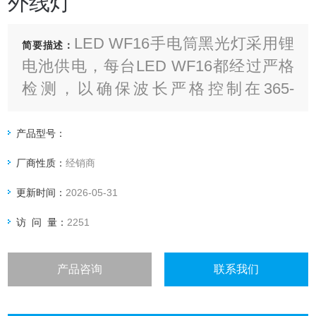
外线灯
LED WF16手电筒黑光灯采用锂
简要描述：
电池供电，每台LED WF16都经过严格
检测，以确保波长严格控制在365-
370nm之间。由于采用了LED冷光源新
技术，其寿命延长至50000小时。
产品型号：
厂商性质：
经销商
更新时间：
2026-05-31
访 问 量：
2251
产品咨询
联系我们