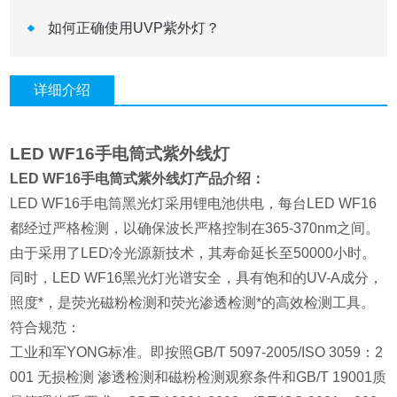
如何正确使用UVP紫外灯？
详细介绍
LED WF16手电筒式紫外线灯
LED WF16手电筒式紫外线灯产品介绍：
LED
WF
16
手电筒黑光灯采用锂电池供电，每台
LED
WF
16
都经过严格检测，以确保波长严格控制在
365-370nm
之间。
由于采用了
LED
冷光源新技术，其寿命延长至
50000
小时。
同时，
LED
WF
16
黑光灯光谱安全，具有饱和的
UV-A
成分，
照度*，是荧光磁粉检测和荧光渗透检测*的高效检测工具。
符合规范：
工业和军YONG
标准。即按照GB/T 5097-2005/ISO 3059：2
001 无损检测 渗透检测和磁粉检测观察条件和GB/T 19001质