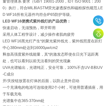
量管理体系 要求（GB/T 19001-2000，IDT ISO 9001：200
0）执行，符合MIL和ASTM荧光渗透探伤和磁粉探伤规范.LE
D WF16所有元器件均符合IP65防护等级。
LED
WF
16
便携式紫外线灯的产品优势：
快速启动，无须预热，即开即用
采用人体工程学设计，减少操作者肌肉疲劳
LED
WF
16
黑光灯产生*的聚光紫外线光，紫外线照度在距灯
中心
380mm
处达到
16000μ
w/cm2
释放高强度紫外线能量，其*的激发态即使在日光下远距离
处，也可以看到以前无法看到的荧光现象
UVA
光谱输出，光谱纯正，安全可靠，
100%
不含
UV-B
和
UV
-C
成分
开
/
关按钮放置在灯体的后面，以防止意外启动
一个充满电的电池可连续使用
2
个小时，可使用普通插座，用
于车载充电
光谱集中在
365-370nm
处