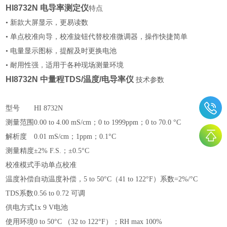
HI8732N 电导率测定仪
特点
• 新款大屏显示，更易读数
• 单点校准向导，校准旋钮代替校准微调器，操作快捷简单
• 电量显示图标，提醒及时更换电池
• 耐用性强，适用于各种现场测量环境
HI8732N 中量程TDS/温度/电导率仪
技术参数
型号
HI 8732N
测量范围
0.00 to 4.00 mS/cm；0 to 1999ppm；0 to 70.0 °C
解析度
0.01 mS/cm；1ppm；0.1°C
测量精度
±2% F.S.；±0.5°C
校准模式
手动单点校准
温度补偿
自动温度补偿，5 to 50°C（41 to 122°F）系数=2%/°C
TDS系数
0.56 to 0.72 可调
供电方式
1x 9 V电池
使用环境
0 to 50°C （32 to 122°F）；RH max 100%