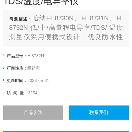
TDS/温度/电导率仪
哈纳HI 8730N、HI 8731N、HI
简要描述：
8732N 低/中/高量程电导率/TDS/ 温度
测量仪采用便携式设计，优良防水性
能，精巧轻质，便于携带维护。三档量
程，您可以根据需要进行选择
产品型号：
HI8732N
厂商性质：
经销商
更新时间：
2026-05-31
访 问 量：
3254
产品咨询
联系我们