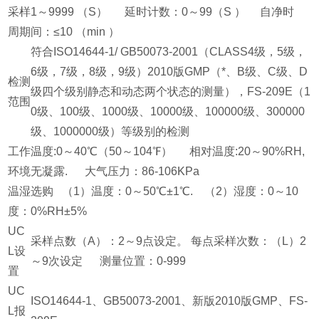
采样
1～9999 （S） 延时计数：0～99（S ） 自净时
周期
间：≤10 （min ）
符合ISO14644-1/ GB50073-2001（CLASS4级，5级，
6级，7级，8级，9级）2010版GMP（*、B级、C级、D
检测
级四个级别静态和动态两个状态的测量），FS-209E（1
范围
0级、100级、1000级、10000级、100000级、300000
级、1000000级）等级别的检测
工作
温度:0～40℃（50～104℉） 相对温度:20～90%RH,
环境
无凝露. 大气压力：86-106KPa
温湿
选购 （1）温度：0～50℃±1℃. （2）湿度：0～10
度：
0%RH±5%
UC
采样点数（A）：2～9点设定。 每点采样次数：（L）2
L设
～9次设定 测量位置：0-999
置
UC
ISO14644-1、GB50073-2001、新版2010版GMP、FS-
L报