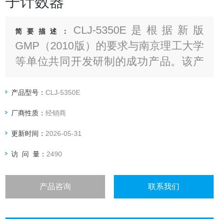
子计数器
CLJ-5350E是根据新版
简要描述：
GMP（2010版）的要求与南京理工大学
等单位共同开发研制的成功产品。该产
品整体体采用316L不锈钢制作的外壳。
激光传感器采用全半导体激光器及半导
产品型号：
CLJ-5350E
体光敏二极管接收器，确保光源的稳定
厂商性质：
经销商
性和信号接收器的准确度
更新时间：
2026-05-31
访 问 量：
2490
产品咨询
联系我们