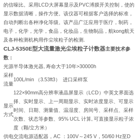
的信噪比。采用LCD大屏幕显示及PVC溥膜开关控制，使的
显示数据清晰，操作方便。该仪器可根据客户选择的标准，
自动判断出各种净化等级。该产品广泛应用于医疗，制药，
电子，化学，光学，食品，化妆品，生物制品，航kong航天
及各种检测机构用作尘埃粒子的检测.
CLJ-5350E型大流量激光尘埃粒子计数器
主要技术参
数：
光源
半导体激光器, 寿命大于10年>30000h
采样
100L/min （3.53ft3） 进口采样泵
流量
122×90mm高分辨率液晶屏显示（LCD）中英文界面选
择、实时显示、上一周期显示、实时浓度显示、可显示
显示
时间、日期、测量值、温湿度、房间号、采样点、采样
方式
次数、状态等参数、95% UCL 计算, 可直接显示粒子浓
度（颗/立方米）
供电
交流电源适配器，AC ：100V～245 V，50/60 Hz至D