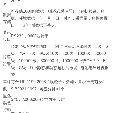
209E
表
可存储1000组数据（循环式缓冲区）（包括粒径、数
数据
据、环境数据、年、月、日、时间，采样量，数据位置
存储
口），断电后数据不丢失。
通讯
RS232，9600波特率
接口
仪器带级别报警功能，可对洁净室CLASS4级、5级、6
级、7级、8级、9级及10级、100级、1000级、10000
报警
级、100000级、300000级、1000000级或GMP *、B
设置
级、C级、D级静态和动态超标后报警 电池电压过低报
警
零计
符合JJF-1190-2008尘埃粒子计数器计量校准规范及JI
数
S B9921:1997 每五分钟≤1个
重叠
5 %，2,000,000粒/立方英尺时
误差
打印