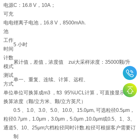
电源
C：16.8 V，10A；
可充
电电
锂离子电池，16.8 V，8500mAh.
池
工作
5 小时
时间
计数
累计值，差值，浓度值 zui大采样浓度：35000颗/升
模式
测试
单一、重复、连续、计算、远程、
方式
单位
单位可换算成m3 ，ft3 95%UCL计算，可直接显示粒子
换算
浓度（颗/立方米、颗/立方英尺）
0.5 、1.0、3.0、5.0、10.0、15.0μm, 可选粒径0.5μm，
粒径
0.7μm，1.0μm，3.0μm，5.0μm ,10.0μm或0.5、1、3、
通道
5、10、25μm六档粒径同时计数.粒径可根据客户需要订
制