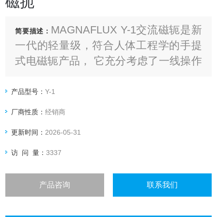
磁扼
MAGNAFLUX Y-1交流磁轭是新
简要描述：
一代的轻量级，符合人体工程学的手提
式电磁轭产品， 它充分考虑了一线操作
者在狭小区域长时间的使用可能会引起
腰部和手腕的疲劳。
产品型号：
Y-1
厂商性质：
经销商
更新时间：
2026-05-31
访 问 量：
3337
产品咨询
联系我们