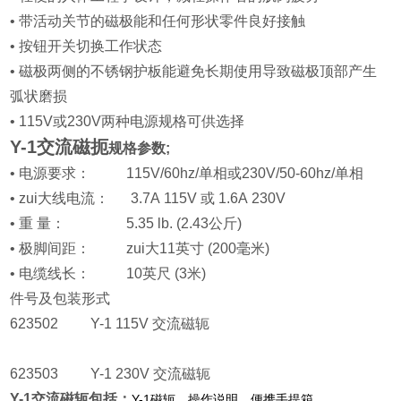
• 带活动关节的磁极能和任何形状零件良好接触
• 按钮开关切换工作状态
• 磁极两侧的不锈钢护板能避免长期使用导致磁极顶部产生
弧状磨损
• 115V或230V两种电源规格可供选择
Y-1交流磁扼
规格参数;
• 电源要求： 115V/60hz/单相或230V/50-60hz/单相
• zui大线电流： 3.7A 115V 或 1.6A 230V
• 重 量： 5.35 lb. (2.43公斤)
• 极脚间距： zui大11英寸 (200毫米)
• 电缆线长： 10英尺 (3米)
件号及包装形式
623502 Y-1 115V 交流磁轭
623503 Y-1 230V 交流磁轭
Y-1交流磁轭包括：
Y-1磁轭，操作说明，便携手提箱。