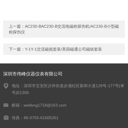
上一篇：
AC230-BAC230-B交流电磁粉探伤机/AC230-B小型磁
粉探伤仪
下一篇：
Y-1Y-1交流磁扼套装/美国磁通公司磁轭套装
深圳市伟峰仪器仪表有限公司
地址：深圳市宝安区沙井街道步涌社区新和大道129号-177号(单
号)E1306
邮箱：weifeng1718@163.com
传真：86-0755-61605261