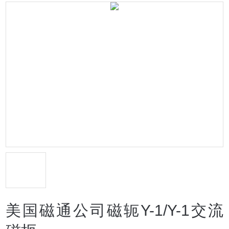
美国磁通公司磁轭Y-1/Y-1交流