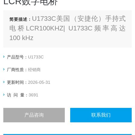
LCR数字电桥
U1733C美国（安捷伦）手持式
简要描述：
电桥LCR100KHZ| U1733C频率高达
100 kHz
测试频率扩展至 100 kHz，意味着更高
的灵活性和更广泛的元件测试范围。
产品型号：
U1733C
厂商性质：
经销商
更新时间：
2026-05-31
访 问 量：
3691
产品咨询
联系我们