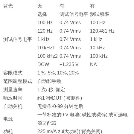
背光
无
有
有
选择
测试信号电平
测试频率
100 Hz
0.74 Vrms
100 Hz
120 Hz
0.74 Vrms
120.481 Hz
测试信号电平
1 kHz
0.74 Vrms
1 kHz
10 kHz1
0.74 Vrms
10 kHz
100 kHz2
0.74 Vrms
100 kHz
DCW
+1.235 V
NA
容限模式
1 %, 5%, 10%, 20%
范围调整模式
自动和手动
测量速率
1 次/ 秒, 额定
响应时间
约1 秒/DUT ( 被测件)
自动关机
无操作-0-99 分钟之后
一节标准的9 V 电池( 碱性或碳锌) 或可选电
电源
源适配器
功耗
225 mVA zui大功耗( 背光关闭)