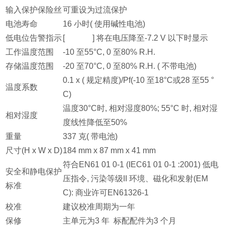
输入保护保险丝
可重设为过流保护
电池寿命
16 小时( 使用碱性电池)
低电位告警指示
[
] 将在电压降至-7.2 V 以下时显示
工作温度范围
-10 至55°C, 0 至80% R.H.
存储温度范围
-20 至70°C, 0 至80% R.H. ( 不带电池)
0.1 x ( 规定精度)/Pf(-10 至18°C或28 至55 °
温度系数
C)
温度30°C时, 相对湿度80%; 55°C 时, 相对湿
相对湿度
度线性降低至50%
重量
337 克( 带电池)
尺寸(H x W x D)
184 mm x 87 mm x 41 mm
符合EN61 01 0-1 (IEC61 01 0-1 :2001) 低电
安全和静电保护
压指令, 污染等级II 环境、磁化和发射(EM
标准
C): 商业许可EN61326-1
校准
建议校准周期为一年
保修
主单元为3 年 标配配件为3 个月