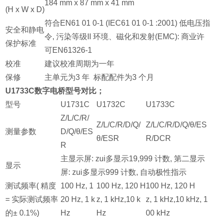
184 mm x 87 mm x 41 mm
(H x W x D)
符合EN61 01 0-1 (IEC61 01 0-1 :2001) 低电压指
安全和静电
令, 污染等级II 环境、磁化和发射(EMC): 商业许
保护标准
可EN61326-1
校准
建议校准周期为一年
保修
主单元为3 年 标配配件为3 个月
U1733C数字电桥型号对比；
型号
U1731C
U1732C
U1733C
Z/L/C/R/
Z/L/C/R/D/Q/
Z/L/C/R/D/Q/θ/ES
测量参数
D/Q/θ/ES
θ/ESR
R/DCR
R
主显示屏: zui多显示19,999 计数, 第二显示
显示
屏: zui多显示999 计数, 自动极性指示
测试频率( 精度
100 Hz, 1
100 Hz, 120 H
100 Hz, 120 H
= 实际测试频率
20 Hz, 1 k
z, 1 kHz,10 k
z, 1 kHz,10 kHz, 1
的± 0.1%)
Hz
Hz
00 kHz