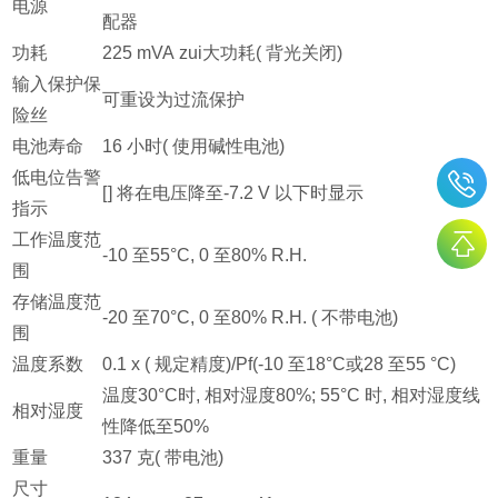
电源
配器
功耗
225 mVA zui大功耗( 背光关闭)
输入保护保
可重设为过流保护
险丝
电池寿命
16 小时( 使用碱性电池)
低电位告警
[
] 将在电压降至-7.2 V 以下时显示
指示
工作温度范
-10 至55°C, 0 至80% R.H.
围
存储温度范
-20 至70°C, 0 至80% R.H. ( 不带电池)
围
温度系数
0.1 x ( 规定精度)/Pf(-10 至18°C或28 至55 °C)
温度30°C时, 相对湿度80%; 55°C 时, 相对湿度线
相对湿度
性降低至50%
重量
337 克( 带电池)
尺寸