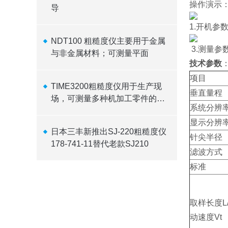
操作演示
导
1.开机参
NDT100 粗糙度仪主要用于金属
3.测量参
与非金属材料；可测量平面
技术参数
项目
TIME3200粗糙度仪用于生产现
垂直量程
场，可测量多种机加工零件的表
系统分辨
面粗糙度
显示分辨
日本三丰新推出SJ-220粗糙度仪
针尖半径
178-741-11替代老款SJ210
滤波方式
标准
取样长度L
动速度Vt