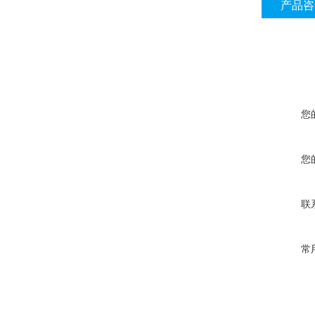
产品咨
您
您
联
常