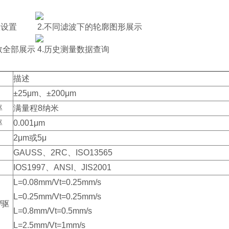
：
数设置
2.不同滤波下的轮廓图形展示
数全部展示
4.历史测量数据查询
：
描述
±25μm、±200μm
率
满量程8纳米
率
0.001μm
2μm或5μ
GAUSS、2RC、ISO13565
IOS1997、ANSI、JIS2001
L=0.08mm/Vt=0.25mm/s
L=0.25mm/Vt=0.25mm/s
/驱
L=0.8mm/Vt=0.5mm/s
L=2.5mm/Vt=1mm/s