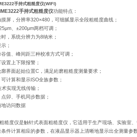
E3222手持式粗糙度仪(WIFI)
IME3222手持式粗糙度仪
功能特点：
摸屏，分辨率320×480，可细腻显示全段粗糙度曲线；
25μm、±200μm两档可调；
位时，系统分辨力为8纳米；
显示；
峰谷值、峰间距三种校准方式可调；
可设置上下限报警；
轮廓界面起始位置C，满足絎磨粗糙度测量要求；
可计算和显示ISO全族参数；
i技术实现无线传输；
，点卯、手机同步数据；
随地访问数据
：
222粗糙度仪是触针式表面粗糙度仪，它适用于生产现场、实验
量条件计算相应的参数，在液晶显示器上清晰地显示出全测量参