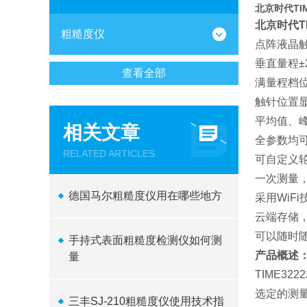
北京时代TIM
北京时代T
粗糙度仪
点阵液晶触
垂直量程±
查看全部
满量程档
触针位置
平均值、
相关文章
全参数均
RELATED ARTICLES
可自定义
一次测量，
德国马尔粗糙度仪用在哪些地方
采用WiF
云端存储
可以随时
手持式表面粗糙度检测仪如何测
产品概述
量
TIME3
选定的测
三丰SJ-210粗糙度仪使用技术指