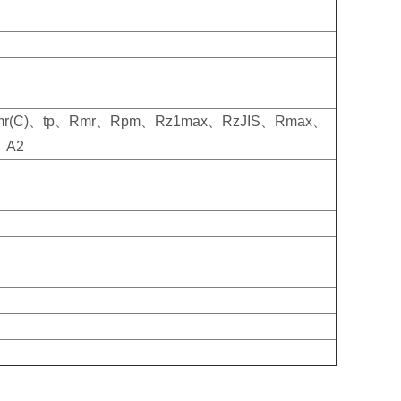
(C)、tp、Rmr、Rpm、Rz1max、RzJIS、Rmax、
、A2