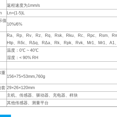
返程速度为1mm/s
n
Ln=(1-5)L
示值
10%/6%
Ra、Rp、Rv、Rz、Rq、Rsk、Rku、Rc、Rpc、Rsm、Rmr
Htp、Rδc、RΔq、RΔa、Rk、Rpk、Rvk、Mr1、Mr1、A1
温度：0℃ ~ 40℃
湿度：< 90% RH
和重
156×75×53mm,760g
动套
29×26×120mm
主机、传感器、驱动器、充电器、样块
其他传感器、测量平台