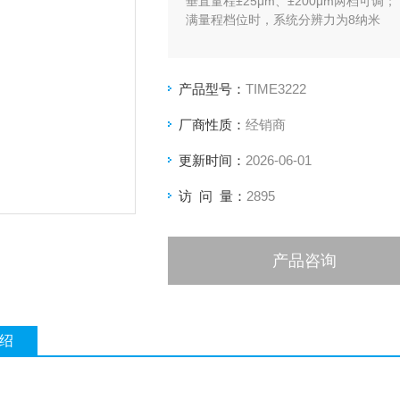
垂直量程±25μm、±200μm两档可调；
满量程档位时，系统分辨力为8纳米
产品型号：
TIME3222
厂商性质：
经销商
更新时间：
2026-06-01
访 问 量：
2895
产品咨询
绍