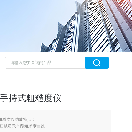
22手持式粗糙度仪
式粗糙度仪功能特点：
，可细腻显示全段粗糙度曲线；