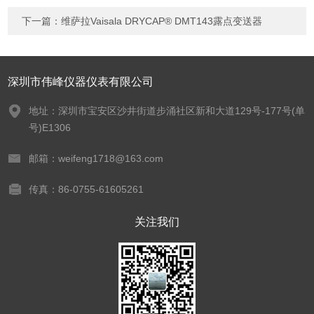
下一篇：
维萨拉Vaisala DRYCAP® DMT143露点变送器
深圳市伟峰仪器仪表有限公司
地址：深圳市宝安区沙井街道步涌社区新和大道129号-177号(单
号)E1306
邮箱：weifeng1718@163.com
传真：86-0755-61605261
关注我们