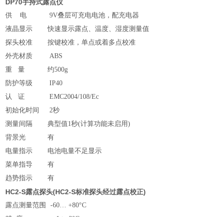
DP70
手持式露点仪
供 电
9V叠层可充电电池，配充电器
液晶显示
快速显示露点、温度、湿度测量值
探头校准
按键校准，单点或着多点校准
外壳材质
ABS
重 量
约500g
防护等级
IP40
认 证
EMC2004/108/Ec
初始化时间
2秒
测量间隔
典型值1秒(计算功能未启用)
背景光
有
电量指示
电池电量不足显示
菜单指导
有
趋势指示
有
HC2-S露点探头(HC2-S标准探头经过露点校正)
露点测量范围
-60… +80°C