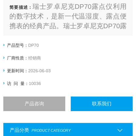
瑞士罗卓尼克DP70露点仪利用
简要描述：
的数字技术，是新一代温湿度、露点便
携表的经典产品。瑞士罗卓尼克DP70露
点仪采用数字技术的*性是显而易见的，
数字信号处理和传输保证了产品高精
产品型号：
DP70
度、可靠，传输线缆的信号衰减和干扰
厂商性质：
经销商
不会影响测量精度
更新时间：
2026-06-03
访 问 量：
10036
产品咨询
联系我们
产品分类
PRODUCT CATEGORY