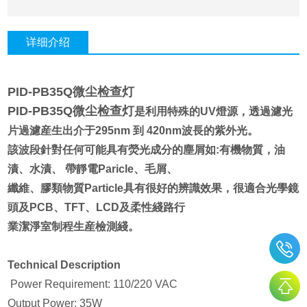
详细介绍
PID-PB35Q微尘检查灯
PID-PB35Q微尘检查灯
是利用特殊的UV燈源，透過濾光
片過濾産生出介于295nm 到 420nm波長的紫外光。
該波段針對任何可能具有熒光成分的塵屑如:有機物質，油
漬、水漬、 帶靜電Paricle、毛屑、
纖維、膠類物質Particle具有很好的辨識效果，很適合光學鏡
頭及PCB、TFT、LCD及柔性綫路行
業潔淨室制程生産檢測綫。
Technical Description
Power Requirement: 110/220 VAC
Output Power: 35W