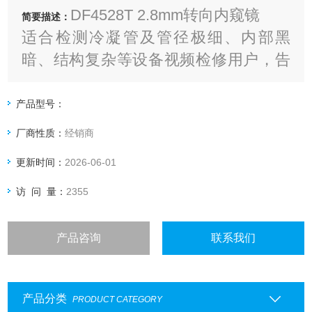
DF4528T 2.8mm转向内窥镜
简要描述：
适合检测冷凝管及管径极细、内部黑
暗、结构复杂等设备视频检修用户，告
别昂贵的进口窥镜；可订制两方和四方
向
产品型号：
厂商性质：
经销商
更新时间：
2026-06-01
访 问 量：
2355
产品咨询
联系我们
产品分类
PRODUCT CATEGORY