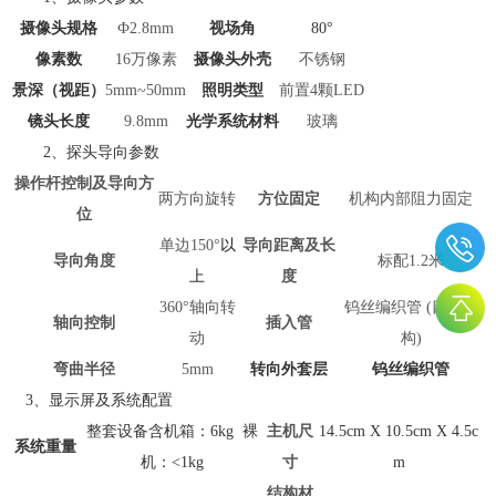
摄像头规格
Ф2.8mm
视场角
80°
像素数
16万像素
摄像头外壳
不锈钢
景深（视距）
5mm~50mm
照明类型
前置4颗LED
镜头长度
9.8mm
光学系统材料
玻璃
2、探头导向参数
操作杆控制及导向方
两方向旋转
方位固定
机构内部阻力固定
位
单边150°
以
导向距离及长
导向角度
标配1.2米
上
度
360°轴向转
钨丝编织管 (四层结
轴向控制
插入管
动
构)
弯曲半径
5mm
转向外套层
钨丝编织管
3、显示屏及系统配置
整套设备含机箱：6kg 裸
主机尺
14.5cm X 10.5cm X 4.5c
系统重量
机：<1kg
寸
m
结构材