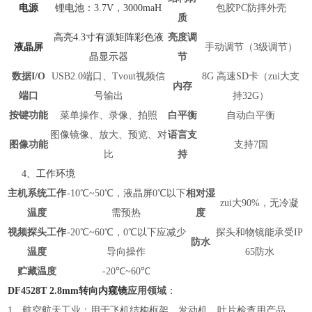
电源
锂电池：3.7V，3000maH
包胶PC防摔外壳
质
高亮4.3寸有源矩阵彩色液
亮度调
液晶屏
手动调节（3级调节）
晶显示器
节
数据I/O
USB2.0端口、Tvout视频信
8G 高速SD卡（zui大支
内存
端口
号输出
持32G）
按键功能
菜单操作、录像、拍照
白平衡
自动白平衡
图像镜像、放大、预览、对
语言支
图像功能
支持7国
比
持
4、工作环境
主机系统工作
-10℃~50℃，液晶屏0℃以下
相对湿
zui大90%，无冷凝
温度
需预热
度
视频探头工作
-20℃~60℃，0℃以下应减少
探头和物镜能承受IP
防水
温度
导向操作
65防水
贮藏温度
-20℃~60℃
DF4528T 2.8mm转向内窥镜
应用领域
：
1、航空航天工业：用于飞机结构框架、发动机、叶片检查用产品