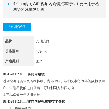
4.0mm两向WiFi视频内窥镜汽车行业主要应用于检
测诊断汽车发动机
详细介绍
品牌
其他品牌
价格区间
1万-5万
产地类别
国产
DF4528T 2.8mm转向内窥镜
适合检测冷凝管及管径极细、内部黑暗、结构复杂等设备视频检修用
户，告别昂贵的进口窥镜；可订制两方和四方向。
本产品保修一年终身维护
DF4528T
2.8mm转向内窥镜主要技术参数
1、摄像头参数