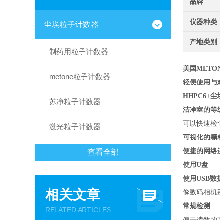
品牌
仪器种类
尘埃粒子计数器
产地类别
制药用粒子计数器
美国METO
metone粒子计数器
轻便使用与
HHPC6+
苏净粒子计数器
洁净室的等
可以快速检查
激光粒子计数器
可视化的颗
便捷的网络
查看全部
使用U盘—
使用USB
相关文章
像数码相机
常规检测
RELATED ARTICLES
便于读数的