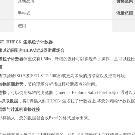
其他品牌
价格区间
手持式
流量范围
进口
NE HHPC6+尘埃粒子计数器
难以访问到的HEPA过滤器泄露场合
尘埃粒子计数器
体重仅有1.5lbs，纤细的设计可以实现单手操作，是可以
级
或验证ISO 5级(FED STD 100级)或更高等级的洁净室以及控制环境。
粒物监测趋势，
节约现场分析找出颗粒泄露点的时间。
连接，
可以使用标准的浏览器（Internet Explorer.Safari.Firefox等
—抓取数据，
将U盘插入到HHPC6+尘埃粒子计数器上.将您的颗粒计数数
数据线与计算机直接连接
那样插入，您的数据就会以Excel的格式显示出来。
高分辨率显示屏是*可以进行配置的，可以采用清晰的大字体值显示您感