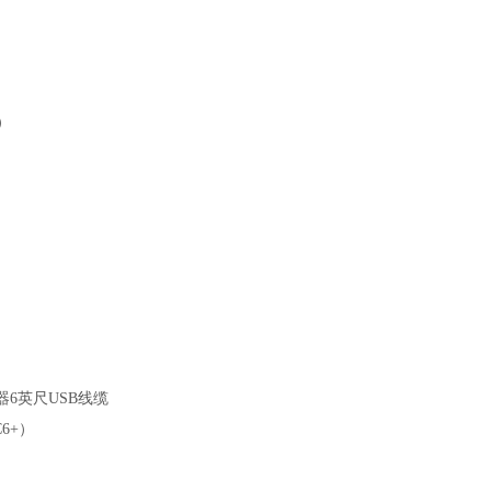
）
器6英尺USB线缆
6+）