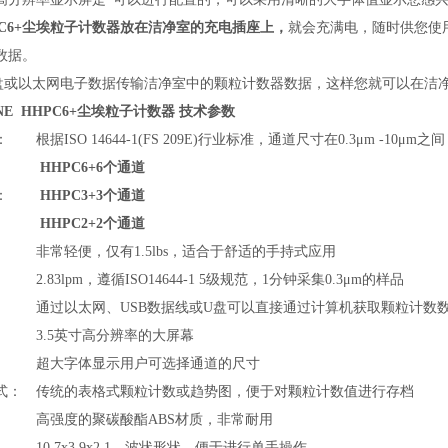
PC6+尘埃粒子计数器放在洁净室的充电插座上，
就会充满电，随时供您使
数据。
盘或以太网电子数据传输洁净室中的颗粒计数器数据，这样您就可以在洁
NE HHPC6+尘埃粒子计数器 技术参数
：
根据ISO 14644-1(FS 209E)行业标准，通道尺寸在0.3μm -10μm之间（
HHPC6+6个通道
：
HHPC3+3个通道
HHPC2+2个通道
非常轻便，仅有1.5lbs，适合于舒适的手持式应用
2.83lpm，遵循ISO14644-1 5级规范，1分钟采集0.3μm的样品
通过以太网、USB数据线或U盘可以直接通过计算机获取颗粒计数
3.5英寸高分辨率的大屏幕
超大字体显示用户可选择通道的尺寸
式：
传统的表格式颗粒计数或趋势图，便于对颗粒计数值进行存档
高强度的聚碳酸酯ABS材质，非常耐用
10.7x3.9x2.1，波状形状，便于进行单手操作