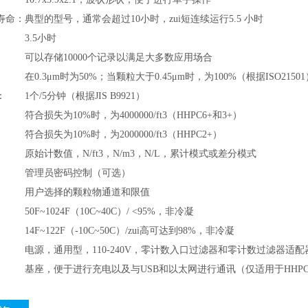
寿命：
典型的型号，通常会超过10小时，zui短连续运行5.5 小时
3.5小时
可以存储10000个记录以满足大多数应用场合
在0.3μm时为50%；当颗粒大于0.45μm时，为100%（根据ISO21501
：
1个/5分钟（根据JIS B9921）
符合损失为10%时，为4000000/ft3（HHPC6+和3+）
符合损失为10%时，为2000000/ft3（HHPC2+）
原始计数值，N/ft3，N/m3，N/L，累计模式或差分模式
管理员密码控制（可选）
用户选择的颗粒物通道和限值
50F~1024F（10C~40C）/ <95%，非冷凝
14F~122F（-10C~50C）/zui高可达到98%，非冷凝
电源，通用型，110-240V，零计数入口过滤器和零计数过滤器适配
基座，便于进行充电以及与USB和以太网进行通讯（仅适用于HHPC