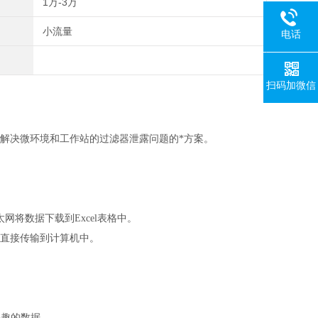
1万-3万
小流量
电话
扫码加微信
轻松解决微环境和工作站的过滤器泄露问题的*方案。
）通过以太网将数据下载到Excel表格中。
据直接传输到计算机中。
兴趣的数据。