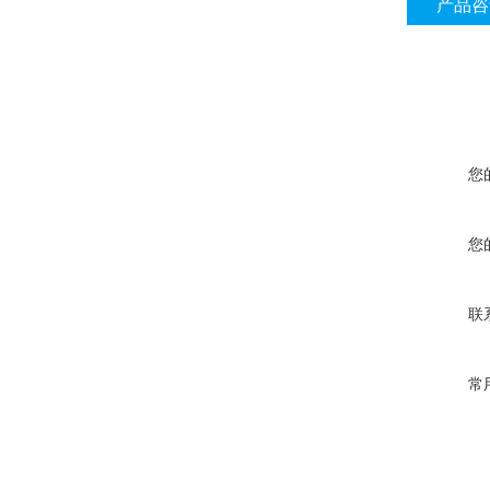
产品咨
您
您
联
常