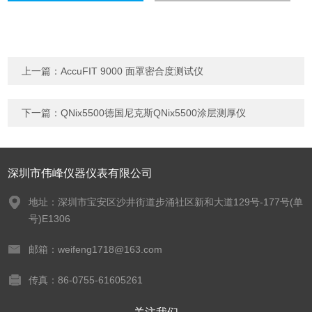
上一篇：
AccuFIT 9000 面罩密合度测试仪
下一篇：
QNix5500德国尼克斯QNix5500涂层测厚仪
深圳市伟峰仪器仪表有限公司
地址：深圳市宝安区沙井街道步涌社区新和大道129号-177号(单
号)E1306
邮箱：weifeng1718@163.com
传真：86-0755-61605261