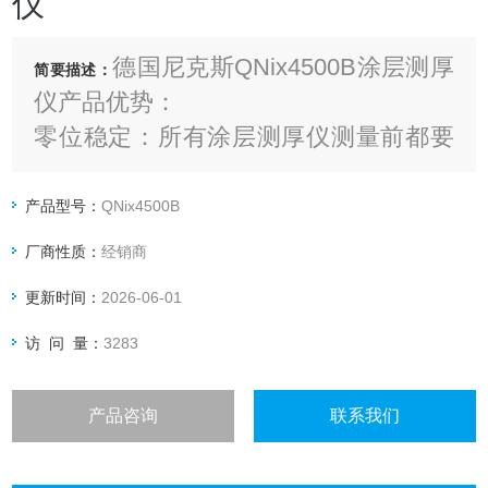
仪
德国尼克斯QNix4500B涂层测厚
简要描述：
仪产品优势：
零位稳定：所有涂层测厚仪测量前都要
求校准零位，可以在随仪器的校零板或
未涂覆的工件上校零。
产品型号：
QNix4500B
厂商性质：
经销商
更新时间：
2026-06-01
访 问 量：
3283
产品咨询
联系我们