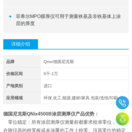
菲希尔MPO膜厚仪可用于测量铁基及非铁基体上涂
层的厚度
详细介绍
品牌
Qnix/德国尼克斯
价格区间
5千-1万
产地类别
进口
应用领域
环保,化工,能源,建材/家具,包装/造纸/印刷
德国尼克斯QNix4500B涂层测厚仪
产品优势：
零位稳定：所有涂层测厚仪测量前都要求校准零位，可以
在随仪器的校零板或未涂覆的工件上校零。仪器零位的稳定