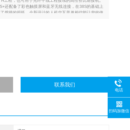
用于FTTH工程，也可用于光纤干线工程接续的高性价比熔接机。
S+还配备了彩色触摸屏和蓝牙无线连接，在38S的基础上
低了熔接的损耗。全新设计的人机交互菜单相信能让您的使
联系我们
电话
扫码加微信