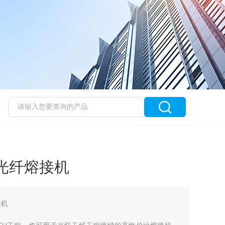
单芯光纤熔接机
接机