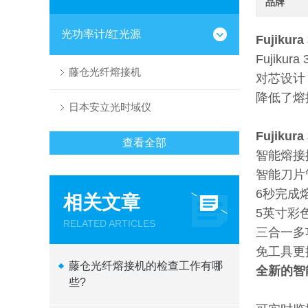
品牌
光功率计/红光源
Fujiku
Fuji
藤仓光纤熔接机
对芯设计
降低了熔
日本安立光时域仪
Fujiku
查看全部
智能熔接
智能刀片
6秒完成
相关文章
5英寸彩
RELATED ARTICLES
三合一多
免工具更
藤仓光纤熔接机的检查工作有哪
全新的智
些?