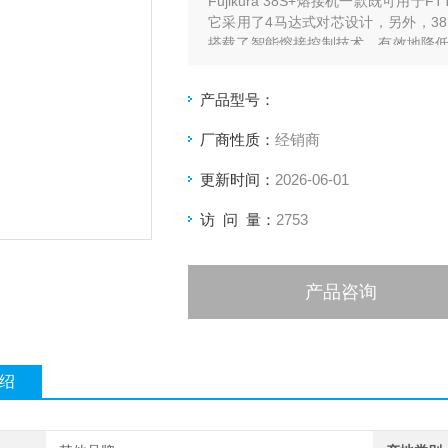
Fujikura 38S+熔接机一款既可
它采用了4马达式对芯设计，另外，38
搭载了智能熔接控制技术，有效地降
用更加得心应手。
产品型号：
厂商性质：
经销商
更新时间：
2026-06-01
访 问 量：
2753
产品咨询
绍