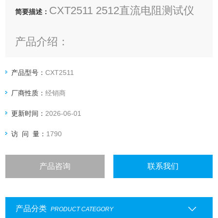
CXT2511 2512直流电阻测试仪
简要描述：
产品介绍：
CXT2511/2512直流低电阻测试仪采用
产品型号：
CXT2511
当前主流的32bits CPU和高密度 SMD
厂商性质：
经销商
贴装工艺， 拥有0.05%的 电阻测量精度
更新时间：
2026-06-01
及1uΩ 小电阻分辨率，内部比较器可让
使用者自行设定上限/下限参考比较值。
访 问 量：
1790
高达每秒15次的测试速度能显著提高工
作效率，免清零的设计在小电阻测试时
产品咨询
联系我们
使用更为方便，高亮绿色LED数码管来
显示四位半的读值，能够快速准确地
产品分类
PRODUCT CATEGORY