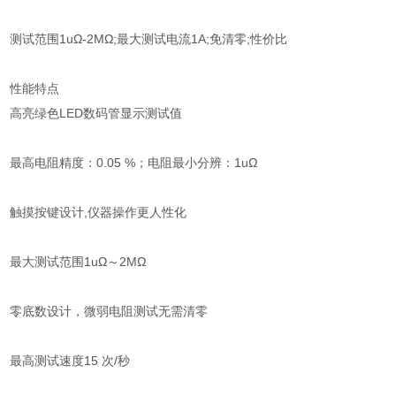
测试范围1uΩ-2MΩ;最大测试电流1A;免清零;性价比
性能特点
高亮绿色LED数码管显示测试值
最高电阻精度：0.05 %；电阻最小分辨：1uΩ
触摸按键设计,仪器操作更人性化
最大测试范围1uΩ～2MΩ
零底数设计，微弱电阻测试无需清零
最高测试速度15 次/秒