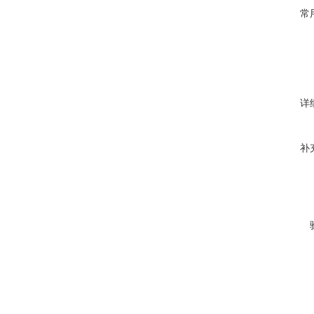
常
详
补