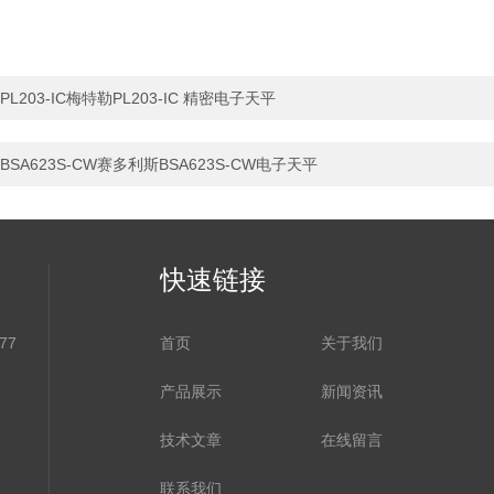
PL203-IC梅特勒PL203-IC 精密电子天平
BSA623S-CW赛多利斯BSA623S-CW电子天平
快速链接
77
首页
关于我们
产品展示
新闻资讯
技术文章
在线留言
联系我们