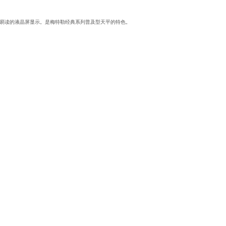
作简单和易读的液晶屏显示。是梅特勒经典系列普及型天平的特色。