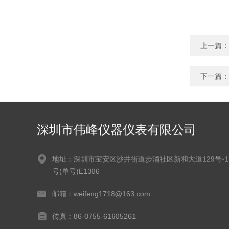
上一篇：
下一篇：
深圳市伟峰仪器仪表有限公司
地址：深圳市宝安区沙井街道步涌社区新和大道129号-1
号(单号)E1306
邮箱：weifeng1718@163.com
传真：86-0755-61605261