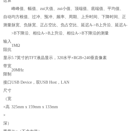
运算
峰峰值、幅值、zui大值、zui小值、顶端值、底端值、平均值、
自动
均方根值、过冲、预冲、频率、周期、上升时间、下降时间、正
测量
脉宽、负脉宽、正占空比、负占空比、延迟A->B上升沿、延迟A-
>B下降沿、相位A->B上升沿、相位A->B下降沿的测量
输入
1MΩ
阻抗
显示
5.7英寸的TFT液晶显示，320水平×RGB×240垂直像素
带宽
20MHz
限制
接口
USB Device，双USB Host，LAN
尺寸
（宽
×高
325mm x 159mm x 133mm
×
深）