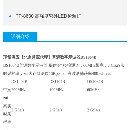
TP-8630 高强度紫外LED检漏灯
详细介绍
现货供应【北京普源代理】普源数字示波器DS
1064B
DS
1064B
普源数字示波器:提供
4
个模拟通道，
60
MHz带宽，
2
GSa/s实
时采样率，zui大存储深度16Kpts
,
zui高波形捕获率400 wfms/s
DS1204B
DS1104B
DS1064B
带宽
200MHz
100MHz
60MHz
zui
高实
2 GSa/s
2 GSa/s
2 GSa/s
时采
样率