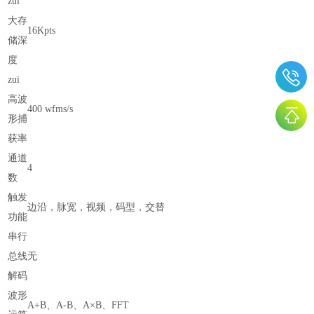
zui
大存
16Kpts
储深
度
zui
高波
400 wfms/s
形捕
获率
通道
4
数
触发
边沿，脉宽，视频，码型，交替
功能
串行
总线
无
解码
波形
A+B、A-B、A×B、FFT