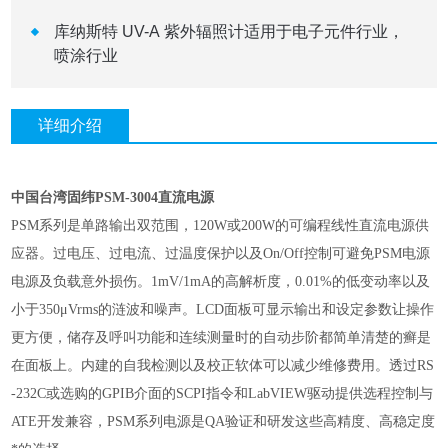
库纳斯特 UV-A 紫外辐照计适用于电子元件行业，
喷涂行业
详细介绍
中国台湾固纬
PSM-3004
直流电源
PSM
系列是单路输出双范围，
120W
或
200W
的可编程线性直流电源供
应器。过电压、过电流、过温度保护以及
On/Off
控制可避免
PSM
电源
电源及负载意外损伤。
1mV/1mA
的高解析度，
0.01%
的低变动率以及
小于
350
μVrms
的涟波和噪声。
LCD
面板可显示输出和设定参数让操作
更方便，储存及呼叫功能和连续测量时的自动步阶都简单清楚的癣是
在面板上。内建的自我检测以及校正软体可以减少维修费用。透过
RS
-232C
或选购的
GPIB
介面的
SCPI
指令和
LabVIEW
驱动提供选程控制与
ATE
开发兼容，
PSM
系列电源是
QA
验证和研发这些高精度、高稳定度