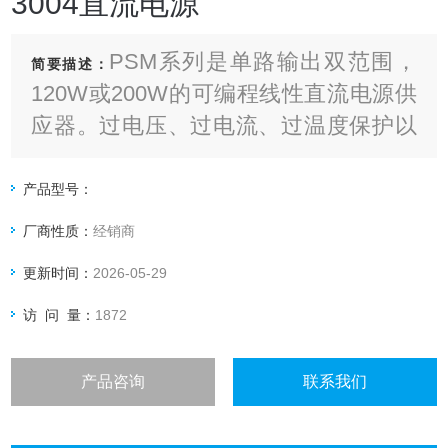
3004直流电源
PSM系列是单路输出双范围，
简要描述：
120W或200W的可编程线性直流电源供
应器。过电压、过电流、过温度保护以
及On/Off控制可避免PSM电源电源及负
载意外损伤。
产品型号：
厂商性质：
经销商
更新时间：
2026-05-29
访 问 量：
1872
产品咨询
联系我们