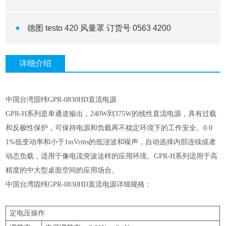
德图 testo 420 风量罩 订货号 0563 4200
详细介绍
中国台湾固纬
GPR-0830HD
直流电源
GPR-H
系列是单通道输出，
240W
到
375W
的线性直流电源，具有过载
和反极性保护，可保持电源和负载再不稳定环境下的工作安全。
0.0
1%
低变动率和小于
1mVrms
的低涟波和噪声，自动选择内部连续或者
动态负载，适用于像电流突波这样的应用环境。
GPR-H
系列适用于高
精度的中大型桌面空间的应用场合。
中国台湾固纬
GPR-0830HD
直流电源
详细规格：
定电压操作