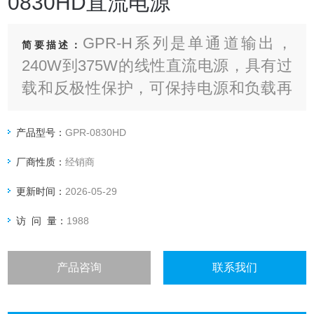
0830HD直流电源
GPR-H系列是单通道输出，
简要描述：
240W到375W的线性直流电源，具有过
载和反极性保护，可保持电源和负载再
不稳定环境下的工作安全。0.01%低变
动率和小于1mVrms的低涟波和噪声，
产品型号：
GPR-0830HD
自动选择内部连续或者动态负载，适用
厂商性质：
经销商
于像电流突波这样的应用环境
更新时间：
2026-05-29
访 问 量：
1988
产品咨询
联系我们