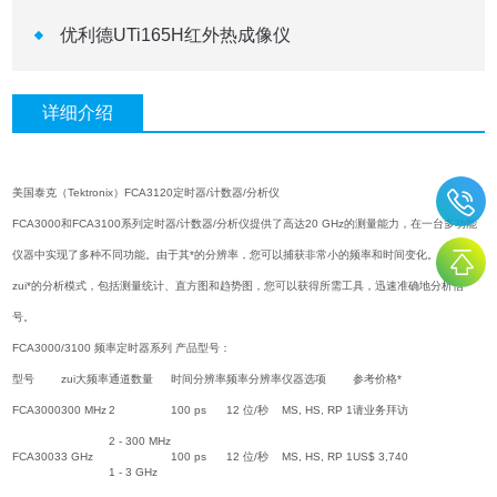
优利德UTi165H红外热成像仪
详细介绍
美国泰克（Tektronix）FCA3120定时器/计数器/分析仪
FCA3000和FCA3100系列定时器/计数器/分析仪提供了高达20 GHz的测量能力，在一台多功能
仪器中实现了多种不同功能。由于其*的分辨率，您可以捕获非常小的频率和时间变化。由于业内
zui*的分析模式，包括测量统计、直方图和趋势图，您可以获得所需工具，迅速准确地分析信
号。
FCA3000/3100 频率定时器系列 产品型号：
型号
zui大频率
通道数量
时间分辨率
频率分辨率
仪器选项
参考价格*
FCA3000
300 MHz
2
100 ps
12 位/秒
MS, HS, RP 1
请业务拜访
2 - 300 MHz
FCA3003
3 GHz
100 ps
12 位/秒
MS, HS, RP 1
US$ 3,740
1 - 3 GHz