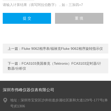
请输入计算结果（填写阿拉伯数字），如：三加四=7
上一篇：
Fluke 9062相序表/福禄克Fluke 9062相序旋转指示仪
下一篇：
FCA3103美国泰克（Tektronix）FCA3103定时器/计
数器/分析仪
深圳市伟峰仪器仪表有限公司
地址：深圳市宝安区沙井街道步涌社区新和大道129号-177号(单
号)E1306