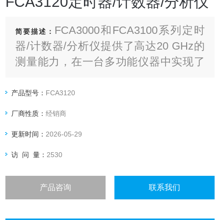
FCA3120定时器/计数器/分析仪
FCA3000和FCA3100系列定时
简要描述：
器/计数器/分析仪提供了高达20 GHz的
测量能力，在一台多功能仪器中实现了
多种不同功能。由于其*的分辨率，您可
以捕获非常小的频率和时间变化
产品型号：
FCA3120
厂商性质：
经销商
更新时间：
2026-05-29
访 问 量：
2530
产品咨询
联系我们