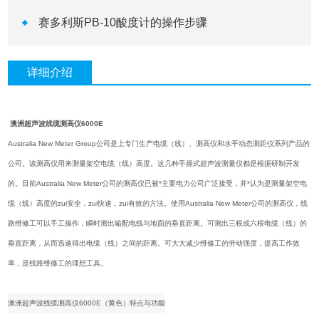
赛多利斯PB-10酸度计的操作步骤
详细介绍
澳洲超声波线缆测高仪6000E
Australia New Meter Group公司是上专门生产电缆（线）、测高仪和水平动态测距仪系列产品的
公司。该测高仪用来测量架空电缆（线）高度。这几种手握式超声波测量仪都是根据研制开发
的。目前Australia New Meter公司的测高仪已被*主要电力公司广泛接受，并*认为是测量架空电
缆（线）高度的zui安全，zui快速，zui有效的方法。使用Australia New Meter公司的测高仪，线
路维修工可以手工操作，瞬时测出输配电线与地面的垂直距离。可测出三根或六根电缆（线）的
垂直距离，从而迅速得出电缆（线）之间的距离。可大大减少维修工的劳动强度，提高工作效
率，是线路维修工的理想工具。
澳洲超声波线缆测高仪6000E（黄色）特点与功能