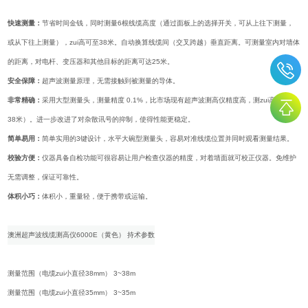
快速测量：
节省时间金钱，同时测量6根线缆高度（通过面板上的选择开关，可从上往下测量，
或从下往上测量），zui高可至38米。自动换算线缆间（交叉跨越）垂直距离。可测量室内对墙体
的距离，对电杆、变压器和其他目标的距离可达25米。
安全保障：
超声波测量原理，无需接触到被测量的导体。
非常精确：
采用大型测量头，测量精度 0.1%，比市场现有超声波测高仪精度高，测zui高（可达
38米）。进一步改进了对杂散讯号的抑制，使得性能更稳定。
简单易用：
简单实用的3键设计，水平大碗型测量头，容易对准线缆位置并同时观看测量结果。
校验方便：
仪器具备自检功能可很容易让用户检查仪器的精度，对着墙面就可校正仪器。免维护
无需调整，保证可靠性。
体积小巧：
体积小，重量轻，便于携带或运输。
澳洲超声波线缆测高仪6000E（黄色） 持术参数
测量范围（电缆zui小直径38mm） 3~38m
测量范围（电缆zui小直径35mm） 3~35m