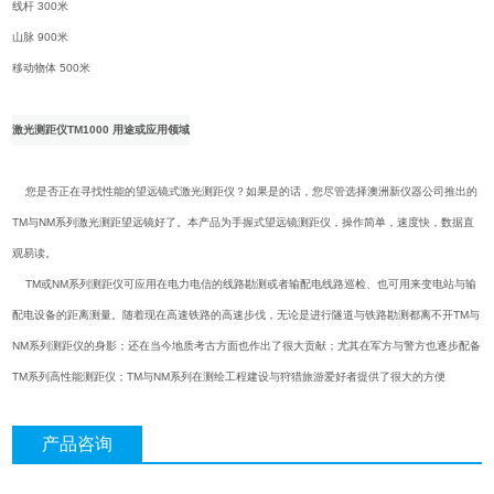
线杆 300米
山脉 900米
移动物体 500米
激光测距仪TM1000 用途或应用领域
您是否正在寻找性能的望远镜式激光测距仪？如果是的话，您尽管选择澳洲新仪器公司推出的
TM与NM系列激光测距望远镜好了。本产品为手握式望远镜测距仪，操作简单，速度快，数据直
观易读。
TM或NM系列测距仪可应用在电力电信的线路勘测或者输配电线路巡检、也可用来变电站与输
配电设备的距离测量。随着现在高速铁路的高速步伐，无论是进行隧道与铁路勘测都离不开TM与
NM系列测距仪的身影；还在当今地质考古方面也作出了很大贡献；尤其在军方与警方也逐步配备
TM系列高性能测距仪；TM与NM系列在测绘工程建设与狩猎旅游爱好者提供了很大的方便
产品咨询