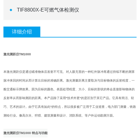
TIF8800X-E可燃气体检测仪
详细介绍
激光测距仪TM1000
本激光测距仪是通过瞄准物体后发射不可见、对人眼无害的一种红外脉冲再通过持续不断的测算
脉冲来回的时间从而计算出目标的准确距离。激光测量距离主要取决与目标物体的反射程度，一
般交通标示牌效果。因为目标的颜色、表面处理程度、大小、目标的形状的将会直接影响物体的
反射率从而影响测距的距离。本产品除了采用*技术外更*的是区别于其它产品。它具有简洁、轻
巧、艺术的设计。由于它具有如此*的特点，所以很多被广泛用于工业巡查，电力部门测量，铁路
测绘行业。像高尔夫、狩猎、建筑测量和设计、消防系统、等户外运动勘测方面。
激光测距仪TM1000 特点与功能