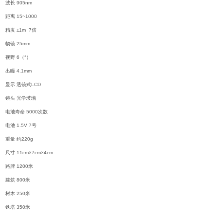
波长 905nm
距离 15~1000
精度 ±1m 7倍
物镜 25mm
视野 6（°）
出瞳 4.1mm
显示 透镜式LCD
镜头 光学玻璃
电池寿命 5000次数
电池 1.5V 7号
重量 约220g
尺寸 11cm×7cm×4cm
路牌 1200米
建筑 800米
树木 250米
铁塔 350米