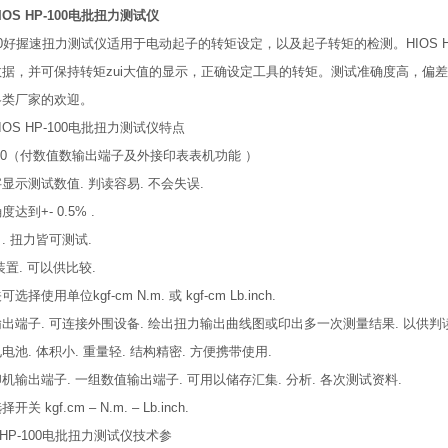
OS HP-100电批扭力测试仪
P-100好握速扭力测试仪适用于电动起子的转矩设定，以及起子转矩的检测。HIOS
据，并可保持转矩zui大值的显示，正确设定工具的转矩。测试准确度高，偏差只
各类厂家的欢迎。
OS HP-100电批扭力测试仪特点
HP-10（付数值数输出端子及外接印表表机功能 ）
显示测试数值. 判读容易. 不会失误.
达到+- 0.5% .
. 扭力皆可测试.
装置. 可以供比较.
择使用单位kgf-cm N.m. 或 kgf-cm Lb.inch.
出端子. 可连接外围设备. 绘出扭力输出曲线图或印出多一次测量结果. 以供判
池. 体积小. 重量轻. 结构精密. 方便携带使用.
机输出端子. 一组数值输出端子. 可用以储存汇集. 分析. 各次测试资料.
 kgf.cm – N.m. – Lb.inch.
 HP-100电批扭力测试仪技术参