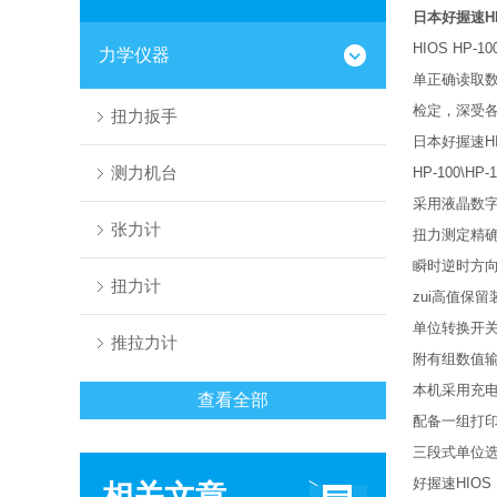
日本好握速HI
HIOS H
力学仪器
单正确读取数
检定，深受
扭力扳手
日本好握速HI
测力机台
HP-100\
采用液晶数字
张力计
扭力测定精确度
瞬时逆时方向
扭力计
zui高值保留
单位转换开关可选
推拉力计
附有组数值输
本机采用充电电
查看全部
配备一组打印
三段式单位选择开关
好握速HIOS
相关文章