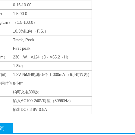
0.15-10.00
in
1.5-90.0
gfcm）
（1.5-100.0）
±0.5%以内 （F.S.）
Track, Peak,
First peak
m）
230（W）×124（D）×65.2（H）
1.8kg
时间）
1.2V NiMH电池×5个 1,000mA （6小时以内）
使用时间
8小时
约可充电300次
输入AC100-240V对应（50/60Hz）
输出DC7.3-8V 0.5A
询