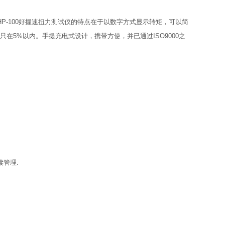
 HP-100好握速扭力测试仪的特点在于以数字方式显示转矩，可以简
在5%以内。手提充电式设计，携带方使，并已通过ISO9000之
读管理.