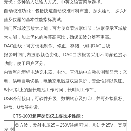
无忧；多种输入法输入方式、中英文语言菜单选择。
自动校准功能：包括快速自动校准材料声速、探头延时、探头K
值及仪器的基本性能指标测试。
闸门区域波形放大功能，可方便查看波形细节；波形显示区域放
大功能，加上优化的屏幕高宽比，确保回波分辨率更高。
DAC曲线：可方便地制作、修正、存储、调用DAC曲线
报警时闸门内波形颜色变化、DAC曲线报警采用不同颜色提示
功能，便于用户区分。
内置智能型锂电池充电器。电池、直流供电自动检测和显示；充
电、供电自动切换，电池充电温度双重保护，安全性得以保证。
8小时以上的超长电池工作时间，长时间工作“*”。
USB外部接口，可软件升级、数据转存及打印，并可外接鼠标、
键盘、U盘等外设。
CTS-1003超声探伤仪主要技术性能：
负方波，发射电压25～250V连续可调，步进为25V。宽度
发射