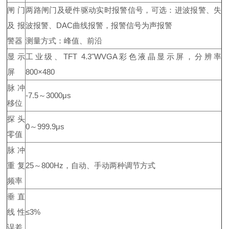
闸门
两路闸门及硬件驱动实时报警信号，可选：进波报警、失
及报
波报警、DAC曲线报警，报警信号为声报警
警器
测量方式：峰值、前沿
显示
工业级、TFT 4.3"WVGA彩色液晶显示屏，分辨率
屏
800×480
脉冲
-7.5～3000μs
移位
探头
0～999.9μs
零值
脉冲
重复
25～800Hz，自动、手动两种调节方式
频率
垂直
线性
≤3%
误差