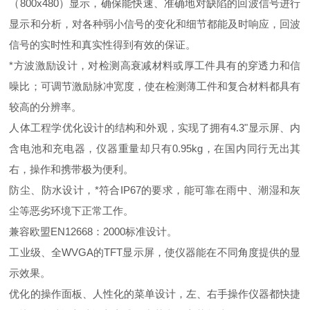
（800x480）显示，确保能快速、准确地对缺陷的回波信号进行
显示和分析，对各种弱小信号的变化和细节都能及时响应，回波
信号的实时性和真实性得到有效的保证。
*方波激励设计，对检测高衰减材料或厚工件具有的穿透力和信
噪比；可调节激励脉冲宽度，使在检测薄工件和复合材料都具有
较高的分辨率。
人体工程学优化设计的结构和外观，实现了拥有4.3"显示屏、内
含电池和充电器，仪器重量却只有
0.95kg
，在国内同行无出其
右，操作和携带极为便利。
防尘、防水设计，*符合IP67的要求，能可靠在雨中、潮湿和灰
尘等恶劣环境下正常工作。
兼容欧盟EN12668：2000标准设计。
工业级、全WVGA的TFT显示屏，使仪器能在不同角度提供的显
示效果。
优化的操作面板、人性化的菜单设计，左、右手操作仪器都快捷