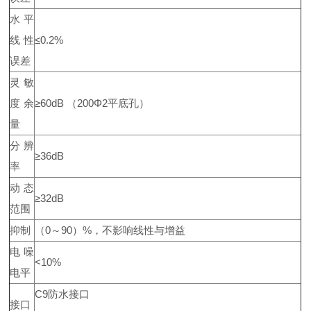
水平
线性
≤0.2%
误差
灵敏
度余
≥60dB （200Φ2平底孔）
量
分辨
≥36dB
率
动态
≥32dB
范围
抑制
（0～90）%，不影响线性与增益
电噪
<10%
电平
C9防水接口
接口