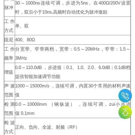
30～1000ns连续可调，步进为5ns。在400Ω/200V设置
脉冲
时，双沿小于10ns,高频时自动优化为脉冲激励
工作
单、双
方式
阻尼
400、80Ω
工作
分宽带、窄带两档，宽带：0.5～20MHz，窄带：1.5～
频率
3MHz
0.0～110.0dB ，步进值：0.1、1.0、2.0、6.0dB；0.1dB档
增益
提供智能加速调节功能
声速
1000～
15000m
/s ，连续可调，内置30个常用的材料声速
范围
值
检测
0.0～
10000mm
（钢纵波） ，连续可调，zui小步进
范围
值
0.1mm
检波
正向、负向、全波、射频（RF）
方式