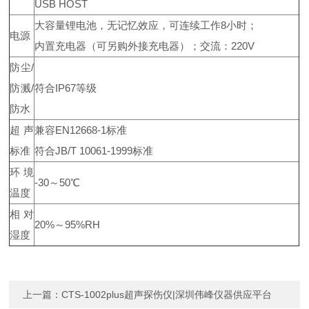
USB HOST
大容量锂电池，无记忆效应，可连续工作8小时；
电源
内置充电器（可另购外接充电器）；交流：220V
防尘/
防溅/
符合IP67等级
防水
超声
兼容EN12668-1标准
标准
符合JB/T 10061-1999标准
环境
-30～
50℃
温度
相对
20%～95%RH
湿度
上一篇：
CTS-1002plus超声探伤仪|深圳伟峰仪器供应平台